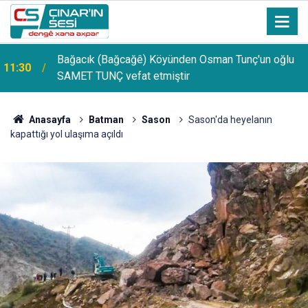
Bağacık (Bağcağê) Köyünden Osman Tunç'un oğlu
11:30
SAMET TUNÇ vefat etmiştir
Anasayfa
Batman
Sason
Sason'da heyelanın
kapattığı yol ulaşıma açıldı