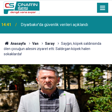
14:41
Diyarbakır'da güvenlik verileri açıklandı
Anasayfa
Van
Saray
Sayğın, köpek saldırısında
ölen çocuğun ailesini ziyaret etti: Saldırgan köpek halen
sokaklarda!