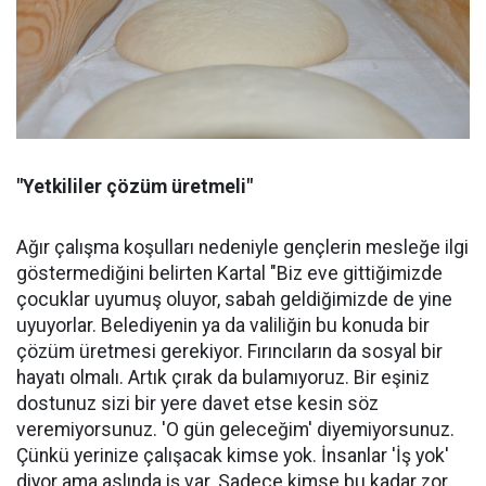
"Yetkililer çözüm üretmeli"
Ağır çalışma koşulları nedeniyle gençlerin mesleğe ilgi
göstermediğini belirten Kartal "Biz eve gittiğimizde
çocuklar uyumuş oluyor, sabah geldiğimizde de yine
uyuyorlar. Belediyenin ya da valiliğin bu konuda bir
çözüm üretmesi gerekiyor. Fırıncıların da sosyal bir
hayatı olmalı. Artık çırak da bulamıyoruz. Bir eşiniz
dostunuz sizi bir yere davet etse kesin söz
veremiyorsunuz. 'O gün geleceğim' diyemiyorsunuz.
Çünkü yerinize çalışacak kimse yok. İnsanlar 'İş yok'
diyor ama aslında iş var. Sadece kimse bu kadar zor