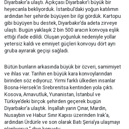
Diyarbakır’a ulaştı. Açıkçası Diyarbakır’ı büyük bir
heyecanla bekliyorduk. İstanbul’daki yoğun katılımın
ardından her şehirde büyüyen bir ilgi gördük. Kartopu
gibi büyüyen bu destek, Diyarbakır’da adeta zirveye
ulaştı. Bugün yaklaşık 2 bin 500 aracın konvoya eşlik
ettiği ifade edildi. Oluşan yoğunluk nedeniyle yollar
yetersiz kaldı ve emniyet güçleri konvoyu dört ayrı
gruba ayırarak geçişi sağladı.
Bütün bunların arkasında büyük bir özveri, samimiyet
ve ihlas var. Tarihin en büyük kara konvoylarından
birinden söz ediyoruz. Yirmi farklı ülkeden insanlar
Bosna-Hersek’in Srebrenitsa kentinden yola çıktı.
Kosova, Arnavutluk, Yunanistan, İstanbul ve
Türkiye’deki birçok şehirden geçerek bugün
Diyarbakır’a ulaştık. İnşallah yarın Çınar, Mardin,
Nusaybin ve Habur Sınır Kapısı üzerinden Irak’a,
ardından Ürdün’e ve son olarak Batı Şeria’ya ulaşmayı
planlıyoruz." diye konuştu.