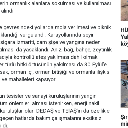
rin ormanlık alanlara sokulması ve kullanılması
lındı.
e çevresindeki yollarda mola verilmesi ve piknik
HÜ
klandığı vurgulandı. Karayollarında seyir
Ya
 sigara izmariti, cam şişe ve yangına neden
kö
atılması da yasaklandı. Anız, bağ, bahçe, zeytinlik
acıyla kontrollü ateş yakılması dahil olmak
r türlü bitki örtüsünün yakılması da 30 Eylül'e
ak, orman içi, orman bitişiği ve ormanla ilişkisi
ve mahalleleri kapsıyor.
n tesisler ve sanayi kuruluşlarının yangın
tüm önlemleri alması istenirken, enerji nakil
kuruluşlar olan DEDAŞ ve TEİAŞ'ın da özellikle
Şı
geçen hatlarda bakım çalışmalarını eksiksiz
min
ldı.