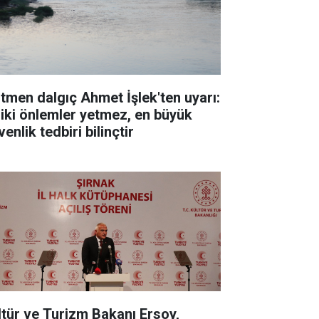
itmen dalgıç Ahmet İşlek'ten uyarı:
ziki önlemler yetmez, en büyük
enlik tedbiri bilinçtir
ltür ve Turizm Bakanı Ersoy,