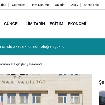
tleri
Gazeteler
Hava Durumu
Yazarlar
Arşiv
Sitene Ekle
GÜNCEL
İLIM TARIH
EĞITIM
EKONOMI
k (Bağcağê) Köyünden Osman Tunç'un oğlu SAMET TUNÇ vefat
 ormanlara girişler yasaklandı
Şı