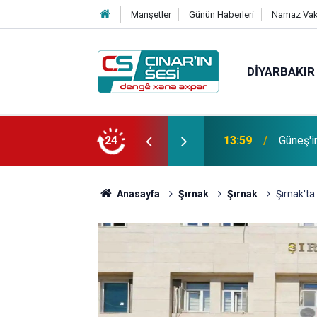
Manşetler
Günün Haberleri
Namaz Vaki
DIYARBAKIR
Bağacı
fotoğrafı çekildi
24
11:30
etmiştir
Anasayfa
Şırnak
Şırnak
Şırnak'ta