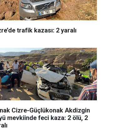
re’de trafik kazası: 2 yaralı
rnak Cizre-Güçlükonak Akdizgin
yü mevkiinde feci kaza: 2 ölü, 2
alı