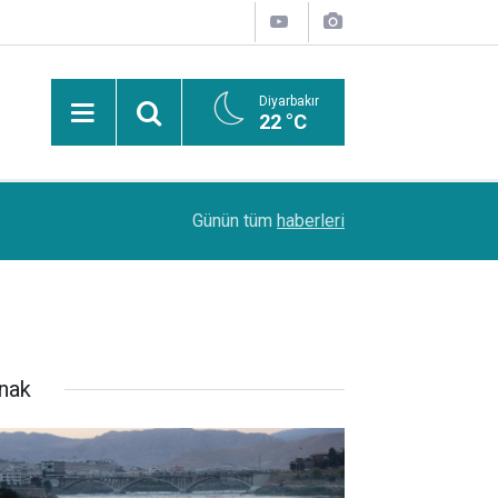
Diyarbakır
22 °C
PDR Uzmanı Muhammed Beşir Özçelik: Hiçbir şe
11:24
Günün tüm
haberleri
başarı sırasına göre tercih yapılmalı
rnak