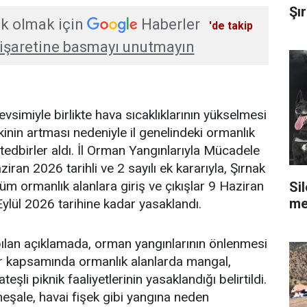
Şı
k olmak için
Haberler
'de takip
işaretine basmayı unutmayın
mevsimiyle birlikte hava sıcaklıklarının yükselmesi
inin artması nedeniyle il genelindeki ormanlık
 tedbirler aldı. İl Orman Yangınlarıyla Mücadele
an 2026 tarihli ve 2 sayılı ek kararıyla, Şırnak
 tüm ormanlık alanlara giriş ve çıkışlar 9 Haziran
Sil
me
ylül 2026 tarihine kadar yasaklandı.
apılan açıklamada, orman yangınlarının önlenmesi
ar kapsamında ormanlık alanlarda mangal,
şli piknik faaliyetlerinin yasaklandığı belirtildi.
meşale, havai fişek gibi yangına neden