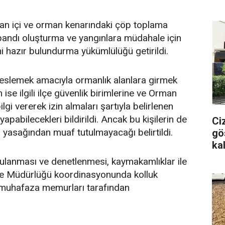
man içi ve orman kenarındaki çöp toplama
bandı oluşturma ve yangınlara müdahale için
ni hazır bulundurma yükümlülüğü getirildi.
beslemek amacıyla ormanlık alanlara girmek
 ise ilgili ilçe güvenlik birimlerine ve Orman
ilgi vererek izin almaları şartıyla belirlenen
pabilecekleri bildirildi. Ancak bu kişilerin de
Ci
 yasağından muaf tutulmayacağı belirtildi.
gö
ka
gulanması ve denetlenmesi, kaymakamlıklar ile
me Müdürlüğü koordinasyonunda kolluk
 muhafaza memurları tarafından