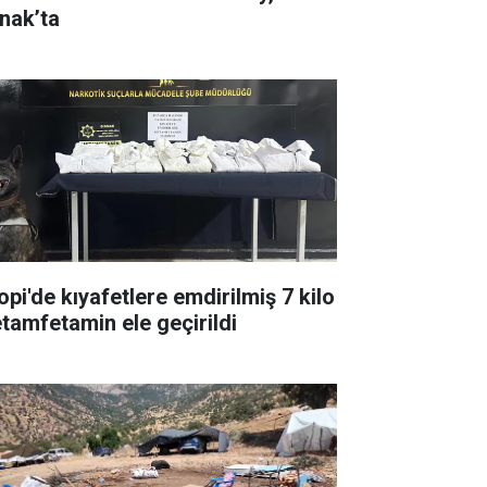
rnak’ta
opi'de kıyafetlere emdirilmiş 7 kilo
tamfetamin ele geçirildi