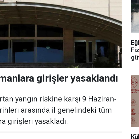
Eğ
Fi
güv
manlara girişler yasaklandı
 artan yangın riskine karşı 9 Haziran-
rihleri arasında il genelindeki tüm
a girişleri yasakladı.
Kü