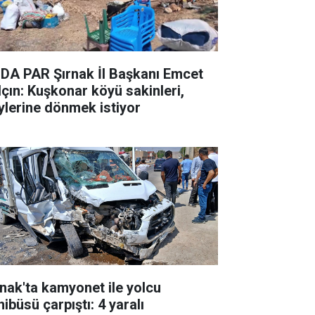
DA PAR Şırnak İl Başkanı Emcet
lçın: Kuşkonar köyü sakinleri,
ylerine dönmek istiyor
rnak'ta kamyonet ile yolcu
ibüsü çarpıştı: 4 yaralı