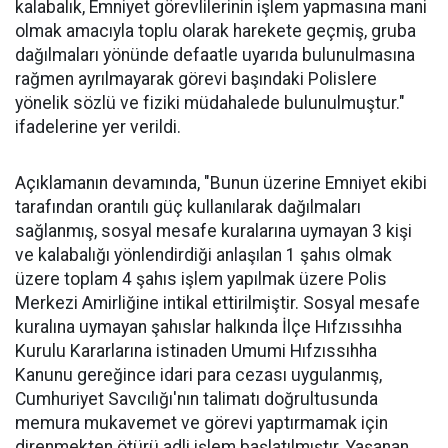
kalabalık, Emniyet görevlilerinin işlem yapmasına mani
olmak amacıyla toplu olarak harekete geçmiş, gruba
dağılmaları yönünde defaatle uyarıda bulunulmasına
rağmen ayrılmayarak görevi başındaki Polislere
yönelik sözlü ve fiziki müdahalede bulunulmuştur."
ifadelerine yer verildi.
Açıklamanın devamında, "Bunun üzerine Emniyet ekibi
tarafından orantılı güç kullanılarak dağılmaları
sağlanmış, sosyal mesafe kuralarına uymayan 3 kişi
ve kalabalığı yönlendirdiği anlaşılan 1 şahıs olmak
üzere toplam 4 şahıs işlem yapılmak üzere Polis
Merkezi Amirliğine intikal ettirilmiştir. Sosyal mesafe
kuralına uymayan şahıslar halkında İlçe Hıfzıssıhha
Kurulu Kararlarına istinaden Umumi Hıfzıssıhha
Kanunu gereğince idari para cezası uygulanmış,
Cumhuriyet Savcılığı'nın talimatı doğrultusunda
memura mukavemet ve görevi yaptırmamak için
direnmekten ötürü adli işlem başlatılmıştır. Yaşanan