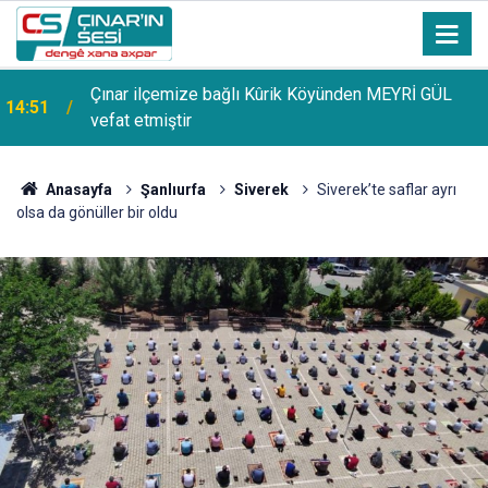
Çınar ilçemize bağlı Kûrik Köyünden MEYRİ GÜL
14:51
vefat etmiştir
Anasayfa
Şanlıurfa
Siverek
Siverek’te saflar ayrı
olsa da gönüller bir oldu