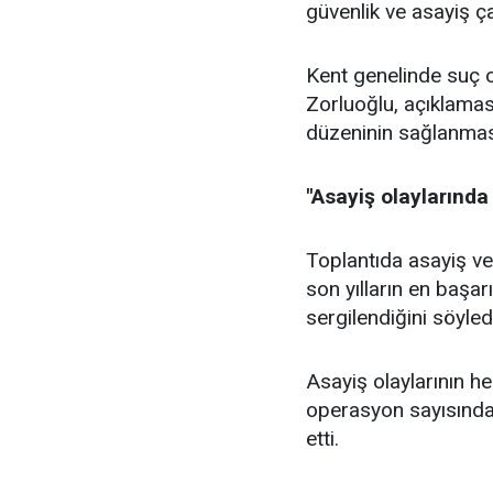
güvenlik ve asayiş ç
Kent genelinde suç o
Zorluoğlu, açıklamas
düzeninin sağlanmasın
"Asayiş olaylarında
Toplantıda asayiş ver
son yılların en başar
sergilendiğini söyled
Asayiş olaylarının he
operasyon sayısındak
etti.