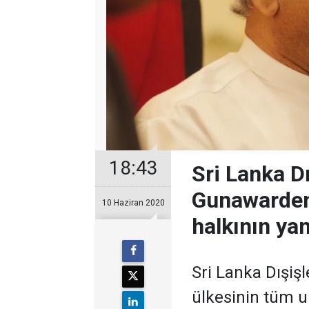
18:43
Sri Lanka Dı
Gunawardena
10 Haziran 2020
halkının ya
Sri Lanka Dışiş
ülkesinin tüm ul