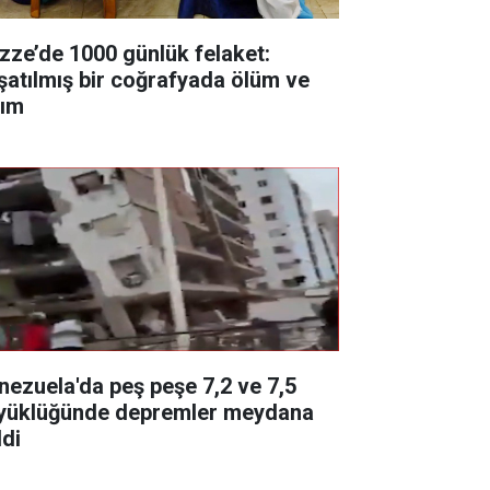
zze’de 1000 günlük felaket:
şatılmış bir coğrafyada ölüm ve
kım
nezuela'da peş peşe 7,2 ve 7,5
yüklüğünde depremler meydana
ldi