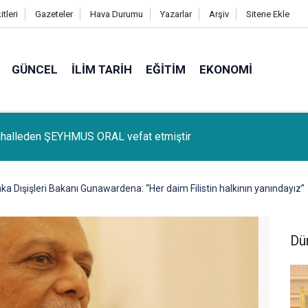
tleri
Gazeteler
Hava Durumu
Yazarlar
Arşiv
Sitene Ekle
GÜNCEL
İLIM TARIH
EĞITIM
EKONOMI
lçemize bağlı Kûrik Köyünden MEYRİ GÜL vefat etmiştir
nka Dışişleri Bakanı Gunawardena: “Her daim Filistin halkının yanındayız”
Dü