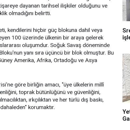
istişareye dayanan tarihsel ilişkiler olduğunu ve
ik olmadığını belirtti.
ti, kendilerini hiçbir güç blokuna dahil veya
Sr
iş
yen 100 üzerinde ülkenin bir araya gelerek
uluslararası oluşumdur. Soğuk Savaş döneminde
 Bloku'nun yanı sıra üçüncü bir blok olmuştur. Bu
Güney Amerika, Afrika, Ortadoğu ve Asya
si'ne göre birliğin amacı, "üye ülkelerin millî
nliğini, toprak bütünlüğünü ve güvenliğini,
macılıktan, ırkçılıktan ve her türlü dış baskı,
müdahaleden" korumaktır.
Ye
Ga