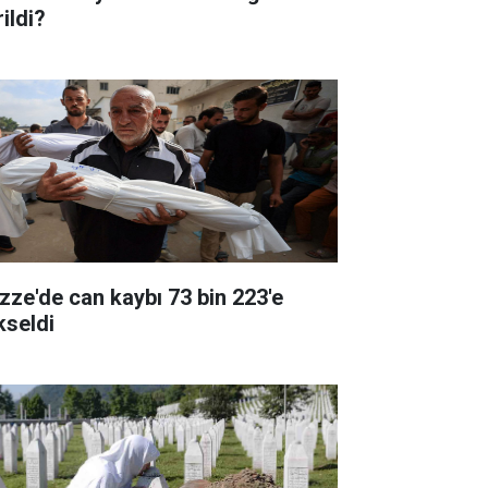
ildi?
zze'de can kaybı 73 bin 223'e
kseldi