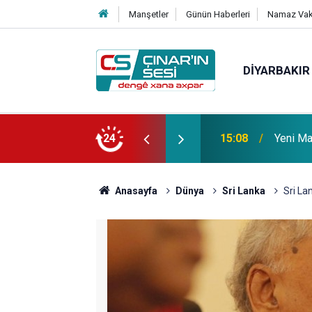
Manşetler
Günün Haberleri
Namaz Vaki
DIYARBAKIR
 vefat etmiştir
24
14:51
Çınar i
Anasayfa
Dünya
Sri Lanka
Sri La