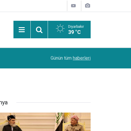
Diyarbakır
39 °C
Uzmanından güneşten korunma uyarısı: Güneş leke
14:44
Günün tüm
haberleri
kanserlerine de yol açabilir
nya