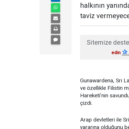
halkının yanın
taviz vermeyeceğ
Sitemize deste
✰
edin
Gunawardena, Sri La
ve özellikle Filistin m
Hareketi’nin savunduğ
çizdi.
Arap devletleri ile Sr
yararına olduğunu be