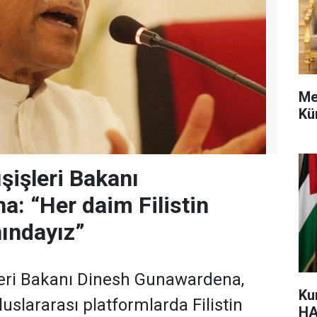
Me
Kü
şişleri Bakanı
: “Her daim Filistin
nındayız”
leri Bakanı Dinesh Gunawardena,
Ku
uslararası platformlarda Filistin
HA