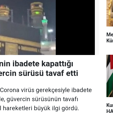
Me
Kü
nin ibadete kapattığı
rcin sürüsü tavaf etti
n Corona virüs gerekçesiyle ibadete
de, güvercin sürüsünün tavafı
Ku
 hareketleri büyük ilgi gördü.
HA