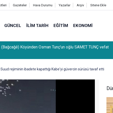
tleri
Gazeteler
Hava Durumu
Yazarlar
Arşiv
Sitene Ekle
GÜNCEL
İLIM TARIH
EĞITIM
EKONOMI
k (Bağcağê) Köyünden Osman Tunç'un oğlu SAMET TUNÇ vefat
Suud rejiminin ibadete kapattığı Kabe'yi güvercin sürüsü tavaf etti
Dü