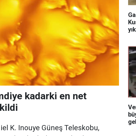
Ga
Ku
yı
mdiye kadarki en net
kildi
Ve
bü
ge
iel K. Inouye Güneş Teleskobu,