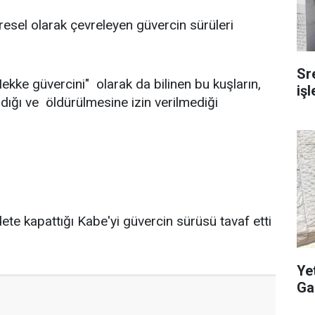
resel olarak çevreleyen güvercin sürüleri
Sr
ekke güvercini" olarak da bilinen bu kuşların,
iş
ığı ve öldürülmesine izin verilmediği
Ye
Ga