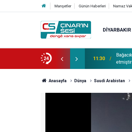
Manşetler
Günün Haberleri
Namaz Vaki
DIYARBAKIR
Bağacı
fotoğrafı çekildi
24
11:30
etmiştir
Anasayfa
Dünya
Suudi Arabistan