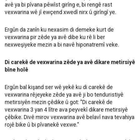
avê ya bi pîvana pêwîst girîng e, bi rengê rast
vexwarina wê jî ewçend xwedî nirx û girîngî ye.
Ergûn da zanîn ku nexasim di demeke kurt de
vexwarina pir zêde ya avê dibe ku rê li ber
nexweşiyeke mezin a bi navê hiponatremî veke.
Di carekê de vexwarina zêde ya avê dikare metirsiyê
bîne holê
Ergûn bal kişand ser wê yekê ku di carekê de
vexwarina rêjeyeke zêde ya avê ji bo tenduristiyê
metirsiyên mezin çêdike û got: "Di carekê de
vexwarina 3 yan 4 lître ava peyvekî dikare metirsiyê
çêbike. Divê mirov vexwarina avê belavî nava tevahiya
rojê bike û bi pîvanekê vexwe."