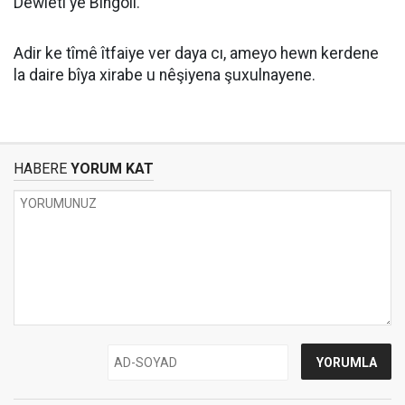
Dewletî yê Bingölî.
Adir ke tîmê îtfaiye ver daya cı, ameyo hewn kerdene
la daire bîya xirabe u nêşiyena şuxulnayene.
HABERE
YORUM KAT