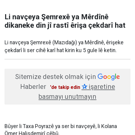
Li navçeya Şemrexê ya Mêrdînê
dikaneke din jî rastî êrişa çekdarî hat
Li navçeya Şemrexê (Mazıdağı) ya Mêrdînê, êrişeke
çekdarî li ser cihê karî hat kirin ku 5 gule lê ketin.
Sitemize destek olmak için
Haberler
✰
işaretine
'de takip edin
basmayı unutmayın
Bûyer li Taxa Poyrazê ya ser bi navçeyê, li Kolana
Ömer Halisdemirî çêbû.