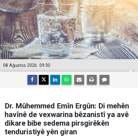
08 Ağustos 2026
09:30
Dr. Mûhemmed Emîn Ergûn: Di mehên
havînê de vexwarina bêzanistî ya avê
dikare bibe sedema pirsgirêkên
tenduristiyê yên giran