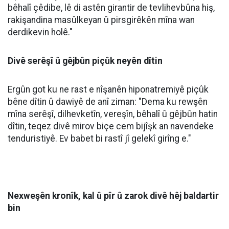
bêhalî çêdibe, lê di astên girantir de tevlihevbûna hiş,
rakişandina masûlkeyan û pirsgirêkên mîna wan
derdikevin holê."
Divê serêşî û gêjbûn piçûk neyên dîtin
Ergûn got ku ne rast e nîşanên hiponatremiyê piçûk
bêne dîtin û dawiyê de anî ziman: "Dema ku rewşên
mîna serêşî, dilhevketîn, vereşîn, bêhalî û gêjbûn hatin
dîtin, teqez divê mirov biçe cem bijîşk an navendeke
tenduristiyê. Ev babet bi rastî jî gelekî girîng e."
Nexweşên kronîk, kal û pîr û zarok divê hêj baldartir
bin