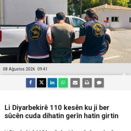
08 Ağustos 2026
09:41
Li Diyarbekirê 110 kesên ku ji ber
sûcên cuda dihatin gerîn hatin girtin