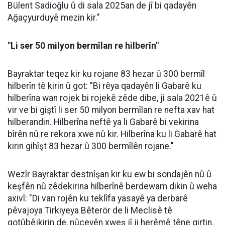
Bülent Sadioğlu û di sala 2025an de jî bi qadayên
Ağaçyurduyê mezin kir."
"Li ser 50 milyon bermîlan re hilberîn"
Bayraktar teqez kir ku rojane 83 hezar û 300 bermîl
hilberîn tê kirin û got: "Bi rêya qadayên li Gabarê ku
hilberîna wan rojek bi rojekê zêde dibe, ji sala 2021ê û
vir ve bi giştî li ser 50 milyon bermîlan re nefta xav hat
hilberandin. Hilberîna neftê ya li Gabarê bi vekirina
bîrên nû re rekora xwe nû kir. Hilberîna ku li Gabarê hat
kirin gihîşt 83 hezar û 300 bermîlên rojane."
Wezîr Bayraktar destnîşan kir ku ew bi sondajên nû û
keşfên nû zêdekirina hilberînê berdewam dikin û weha
axivî: "Di van rojên ku teklîfa yasayê ya derbarê
pêvajoya Tirkiyeya Bêterör de li Meclisê tê
gotûbêjkirin de, nûçeyên xweş jî ji herêmê têne girtin.