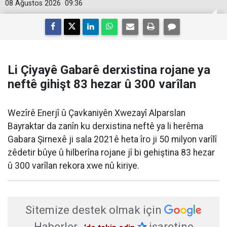
08 Ağustos 2026
09:36
Li Çiyayê Gabarê derxistina rojane ya
neftê gihişt 83 hezar û 300 varîlan
Wezîrê Enerjî û Çavkaniyên Xwezayî Alparslan
Bayraktar da zanîn ku derxistina neftê ya li herêma
Gabara Şirnexê ji sala 2021ê heta îro ji 50 milyon varîlî
zêdetir bûye û hilberîna rojane jî bi gehiştina 83 hezar
û 300 varîlan rekora xwe nû kiriye.
Sitemize destek olmak için
Haberler
✰
işaretine