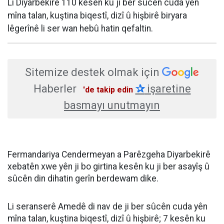
Li Diyarbekirê 110 kesên ku ji ber sûcên cuda yên
mîna talan, kuştina biqestî, dizî û hişbirê biryara
lêgerînê li ser wan hebû hatin qefaltin.
Sitemize destek olmak için
Haberler
✰
işaretine
'de takip edin
basmayı unutmayın
Fermandariya Cendermeyan a Parêzgeha Diyarbekirê
xebatên xwe yên ji bo girtina kesên ku ji ber asayîş û
sûcên din dihatin gerîn berdewam dike.
Li seranserê Amedê di nav de ji ber sûcên cuda yên
mîna talan, kuştina biqestî, dizî û hişbirê; 7 kesên ku