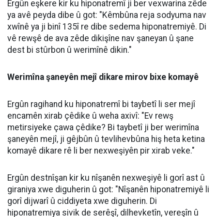
Ergûn eşkere kir ku hiponatremî ji ber vexwarina zêde
ya avê peyda dibe û got: "Kêmbûna reja sodyuma nav
xwînê ya ji binî 135î re dibe sedema hiponatremiyê. Di
vê rewşê de ava zêde dikişîne nav şaneyan û şane
dest bi stûrbon û werimînê dikin."
Werimîna şaneyên mejî dikare mirov bixe komayê
Ergûn ragihand ku hiponatremî bi taybetî li ser mejî
encamên xirab çêdike û weha axivî: "Ev rewş
metirsiyeke çawa çêdike? Bi taybetî ji ber werimîna
şaneyên mejî, ji gêjbûn û tevlihevbûna hiş heta ketina
komayê dikare rê li ber nexweşiyên pir xirab veke."
Ergûn destnîşan kir ku nîşanên nexweşiyê li gorî ast û
giraniya xwe diguherin û got: "Nîşanên hiponatremiyê li
gorî dijwarî û ciddiyeta xwe diguherin. Di
hiponatremiya sivik de serêşî, dilhevketîn, vereşîn û