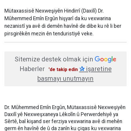
Mütaxassisê Nexweşiyên Hindirrî (Daxilî) Dr.
Mûhemmed Emîn Ergûn hişyarî da ku vexwarina
nezanistî ya avê di demên havînê de dibe ku rê li ber
pirsgirêkên mezin ên tenduristiyê veke.
Sitemize destek olmak için
Haberler
✰
işaretine
'de takip edin
basmayı unutmayın
Dr. Mûhemmed Emîn Ergûn, Mütaxassisê Nexweşiyên
Daxilî yê Nexweşxaneya Lêkolîn û Perwerdehiyê ya
Sêrtê, bal kişand ser ferziya vexwarina avê di mehên
germ ên havînê de û da zanîn ku çiqas ku vexwarina