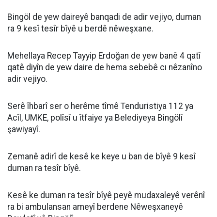
Bingöl de yew daireyê banqadi de adir vejiyo, duman
ra 9 kesî tesîr bîyê u berdê nêweşxane.
Mehellaya Recep Tayyip Erdoğan de yew banê 4 qatî
qatê diyîn de yew daire de hema sebebê cı nêzanîno
adir vejiyo.
Serê îhbarî ser o herême tîmê Tenduristiya 112 ya
Acîl, UMKE, polîsî u îtfaiye ya Belediyeya Bingölî
şawiyayî.
Zemanê adirî de kesê ke keye u ban de bîyê 9 kesî
duman ra tesîr bîyê.
Kesê ke duman ra tesîr bîyê peyê mudaxaleyê verênî
ra bi ambulansan ameyî berdene Nêweşxaneyê