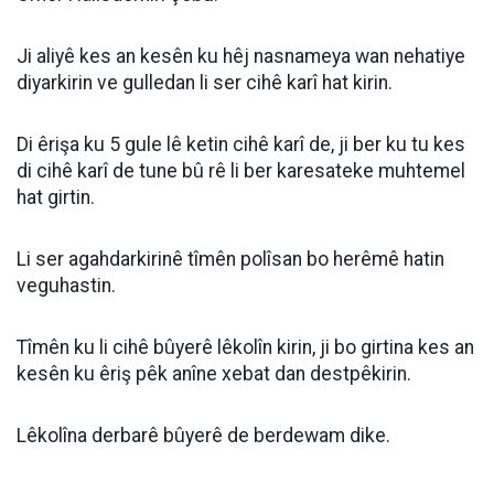
Ji aliyê kes an kesên ku hêj nasnameya wan nehatiye
diyarkirin ve gulledan li ser cihê karî hat kirin.
Di êrişa ku 5 gule lê ketin cihê karî de, ji ber ku tu kes
di cihê karî de tune bû rê li ber karesateke muhtemel
hat girtin.
Li ser agahdarkirinê tîmên polîsan bo herêmê hatin
veguhastin.
Tîmên ku li cihê bûyerê lêkolîn kirin, ji bo girtina kes an
kesên ku êriş pêk anîne xebat dan destpêkirin.
Lêkolîna derbarê bûyerê de berdewam dike.