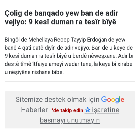
Çolig de banqado yew ban de adir
vejiyo: 9 kesî duman ra tesîr bîyê
Bingöl de Mehellaya Recep Tayyip Erdoğan de yew
banê 4 qatî qatê diyîn de adir vejiyo. Ban de u keye de
9 kesî duman ra tesîr bîyê u berdê nêweşxane. Adir bi
destê tîmê îtfaiye ameyî wedaritene, la keye bî xirabe
u nêşiyêne nishane bibe.
Sitemize destek olmak için
Haberler
✰
işaretine
'de takip edin
basmayı unutmayın