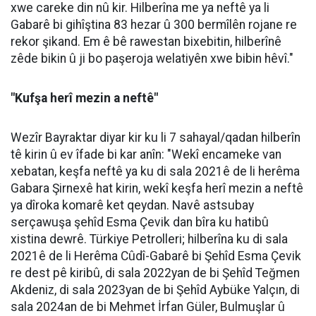
xwe careke din nû kir. Hilberîna me ya neftê ya li
Gabarê bi gihîştina 83 hezar û 300 bermîlên rojane re
rekor şikand. Em ê bê rawestan bixebitin, hilberînê
zêde bikin û ji bo paşeroja welatiyên xwe bibin hêvî."
"Kufşa herî mezin a neftê"
Wezîr Bayraktar diyar kir ku li 7 sahayal/qadan hilberîn
tê kirin û ev îfade bi kar anîn: "Wekî encameke van
xebatan, keşfa neftê ya ku di sala 2021ê de li herêma
Gabara Şirnexê hat kirin, wekî keşfa herî mezin a neftê
ya dîroka komarê ket qeydan. Navê astsubay
serçawuşa şehîd Esma Çevik dan bîra ku hatibû
xistina dewrê. Türkiye Petrolleri; hilberîna ku di sala
2021ê de li Herêma Cûdî-Gabarê bi Şehîd Esma Çevik
re dest pê kiribû, di sala 2022yan de bi Şehîd Teğmen
Akdeniz, di sala 2023yan de bi Şehîd Aybüke Yalçın, di
sala 2024an de bi Mehmet İrfan Güler, Bulmuşlar û