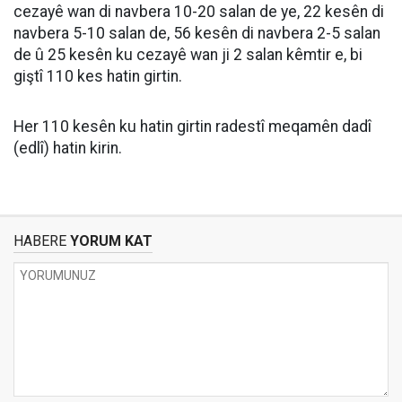
cezayê wan di navbera 10-20 salan de ye, 22 kesên di
navbera 5-10 salan de, 56 kesên di navbera 2-5 salan
de û 25 kesên ku cezayê wan ji 2 salan kêmtir e, bi
giştî 110 kes hatin girtin.
Her 110 kesên ku hatin girtin radestî meqamên dadî
(edlî) hatin kirin.
HABERE
YORUM KAT