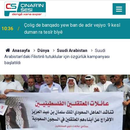
Çolig de banqado yew ban de adir vejiyo: 9 kesî
10:36
duman ra tesîr bîyê
Anasayfa
Dünya
Suudi Arabistan
Suudi
Arabistan’daki Filistinli tutuklular için özgürlük kampanyası
başlatıldı