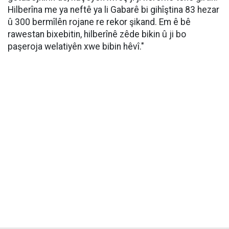
Hilberîna me ya neftê ya li Gabarê bi gihîştina 83 hezar
û 300 bermîlên rojane re rekor şikand. Em ê bê
rawestan bixebitin, hilberînê zêde bikin û ji bo
paşeroja welatiyên xwe bibin hêvî."