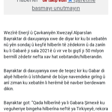
'de takip edin
basmayı unutmayın
Wezîrê Enerjî û Çavkaniyên Xwezayî Alparslan
Bayraktar di daxuyaniya xwe de diyar kir ku bi xebatên
nû yên sondaj û keşfê hilberîn tê zêdekirin û da zanîn
ku li Gabarê ji sala 2021ê û vir ve bi giştî ji 50 milyon
bermîlî zêdetir nefta xav hat xebitandin/hilberandin.
Bayraktar di daxuyaniya xwe de teqez kir ku Gabar di
aliyê hilberîn û îstihdamê de bûye navendeke girîng û
anî ziman ku xebatên li herêmê bê navber berdewam
dikin.
Bayraktar got: "Qada hilberînê ya li Gabara Şirnexê ku
veguheriye bingeha hilberîna neftê ya Tirkiyeyê, rekora