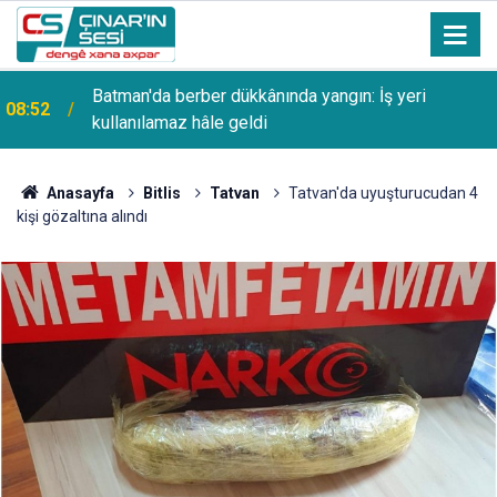
08:51
Malatya'da iki ayrı trafik kazası: 5 yaralı
Anasayfa
Bitlis
Tatvan
Tatvan'da uyuşturucudan 4
kişi gözaltına alındı