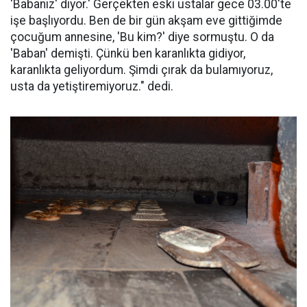
'Babanız' diyor.' Gerçekten eski ustalar gece 03.00'te
işe başlıyordu. Ben de bir gün akşam eve gittiğimde
çocuğum annesine, 'Bu kim?' diye sormuştu. O da
'Baban' demişti. Çünkü ben karanlıkta gidiyor,
karanlıkta geliyordum. Şimdi çırak da bulamıyoruz,
usta da yetiştiremiyoruz." dedi.