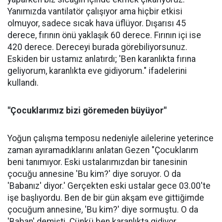
Yanımızda vantilatör çalışıyor ama hiçbir etkisi
olmuyor, sadece sıcak hava üflüyor. Dışarısı 45
derece, fırının önü yaklaşık 60 derece. Fırının içi ise
420 derece. Dereceyi burada görebiliyorsunuz.
Eskiden bir ustamız anlatırdı; 'Ben karanlıkta fırına
geliyorum, karanlıkta eve gidiyorum." ifadelerini
kullandı.
"Çocuklarımız bizi göremeden büyüyor"
Yoğun çalışma temposu nedeniyle ailelerine yeterince
zaman ayıramadıklarını anlatan Gezen "Çocuklarım
beni tanımıyor. Eski ustalarımızdan bir tanesinin
çocuğu annesine 'Bu kim?' diye soruyor. O da
'Babanız' diyor.' Gerçekten eski ustalar gece 03.00'te
işe başlıyordu. Ben de bir gün akşam eve gittiğimde
çocuğum annesine, 'Bu kim?' diye sormuştu. O da
'Baban' demişti. Çünkü ben karanlıkta gidiyor,