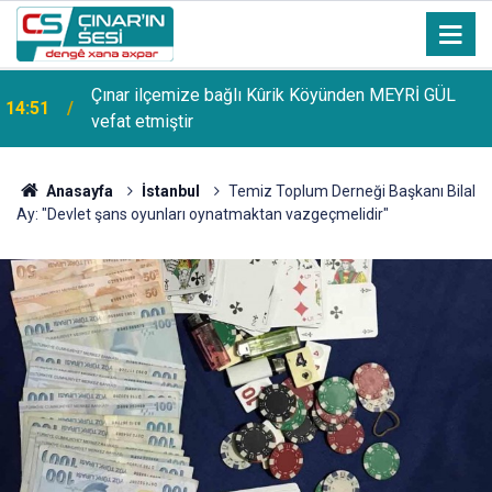
Uzmanından güneşten korunma uyarısı: Güneş
14:44
lekelerinin yanı sıra bazı cilt kanserlerine de yol
açabilir
Anasayfa
İstanbul
Temiz Toplum Derneği Başkanı Bilal
Ay: "Devlet şans oyunları oynatmaktan vazgeçmelidir"