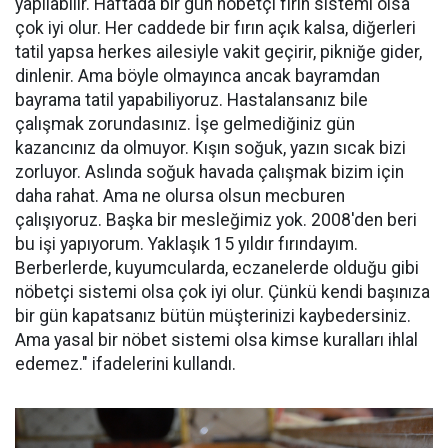
yapılabilir. Haftada bir gün nöbetçi fırın sistemi olsa
çok iyi olur. Her caddede bir fırın açık kalsa, diğerleri
tatil yapsa herkes ailesiyle vakit geçirir, pikniğe gider,
dinlenir. Ama böyle olmayınca ancak bayramdan
bayrama tatil yapabiliyoruz. Hastalansanız bile
çalışmak zorundasınız. İşe gelmediğiniz gün
kazancınız da olmuyor. Kışın soğuk, yazın sıcak bizi
zorluyor. Aslında soğuk havada çalışmak bizim için
daha rahat. Ama ne olursa olsun mecburen
çalışıyoruz. Başka bir mesleğimiz yok. 2008'den beri
bu işi yapıyorum. Yaklaşık 15 yıldır fırındayım.
Berberlerde, kuyumcularda, eczanelerde olduğu gibi
nöbetçi sistemi olsa çok iyi olur. Çünkü kendi başınıza
bir gün kapatsanız bütün müşterinizi kaybedersiniz.
Ama yasal bir nöbet sistemi olsa kimse kuralları ihlal
edemez." ifadelerini kullandı.