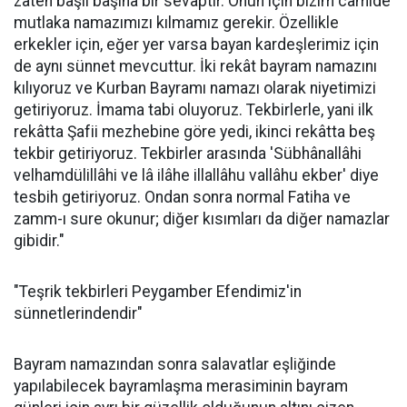
zaten başlı başına bir sevaptır. Onun için bizim camide
mutlaka namazımızı kılmamız gerekir. Özellikle
erkekler için, eğer yer varsa bayan kardeşlerimiz için
de aynı sünnet mevcuttur. İki rekât bayram namazını
kılıyoruz ve Kurban Bayramı namazı olarak niyetimizi
getiriyoruz. İmama tabi oluyoruz. Tekbirlerle, yani ilk
rekâtta Şafii mezhebine göre yedi, ikinci rekâtta beş
tekbir getiriyoruz. Tekbirler arasında 'Sübhânallâhi
velhamdülillâhi ve lâ ilâhe illallâhu vallâhu ekber' diye
tesbih getiriyoruz. Ondan sonra normal Fatiha ve
zamm-ı sure okunur; diğer kısımları da diğer namazlar
gibidir."
"Teşrik tekbirleri Peygamber Efendimiz'in
sünnetlerindendir"
Bayram namazından sonra salavatlar eşliğinde
yapılabilecek bayramlaşma merasiminin bayram