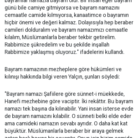
bayramlar namazla bayram olur. Bir insan eğer bayram
günü bile camiye gitmiyorsa ve bayram namazını
cemaatle camide kılmıyorsa, kanaatimce o bayramın
hiçbir önemi ve değeri kalmaz. Dolayısıyla hep beraber
camileri dolduralım ve bayram namazımızı cemaatle
kılalım, Müslümanlarla beraber tekbir getirelim.
Rabbimize şükredelim ve bu şekilde inşallah
Rabbimize yaklaşmış oluyoruz." ifadelerini kullandı.
Bayram namazının mezheplere göre hükümleri ve
kılınışı hakkında bilgi veren Yalçın, şunları söyledi:
"Bayram namazı Şafiilere göre sünnet-i müekkede,
Hanefi mezhebine göre vaciptir. İki rekâttır. Bu bayram
namazı tek başına da kılınabilir. Yani insan isterse evde
de bayram namazını kılabilir. O sünneti belki elde eder
ama camideki namazın sevabı ayrıdır. O daha kat kat
büyüktür. Müslümanlarla beraber bir araya gelmek