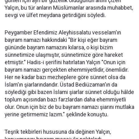
günleri için ayrı bir güzellik olduğunun altını çizen
Yalçın, bu tür anların Müslümanlar arasında muhabbet,
sevgi ve ülfet meydana getirdiğini söyledi.
Peygamber Efendimiz Aleyhissalatu vesselam'ın
bayram namazı hakkındaki "Bir kişi eğer bayram
gününde bayram namazını kılarsa, o kişi bizim
sünnetimize ulaşmıştır, sünnetimize göre hareket
etmiştir." Hadis-i şerifini hatırlatan Yalçın "Onun için
bayram namazı gerçekten ehemmiyetlidir, önemlidir.
Her ne kadar bazı mezheplere göre sünnet olsa da
İslam'ın şiarlarındandır. Üstad Bediüzaman'ın da
söylediği gibi bazen İslami şiarlar sünnet olduğu hâlde
toplum açısından bazı farzlardan daha ehemmiyetli
olur. Onun için biz de bu bayram namazı şiarını mutlaka
yerine getirmemiz lazım." şeklinde konuştu.
Teşrik tekbirleri hususuna da değinen Yalçın,