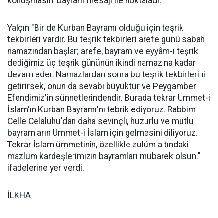
konuşmasını bayram mesajı ile noktaladı.
Yalçın "Bir de Kurban Bayramı olduğu için teşrik
tekbirleri vardır. Bu teşrik tekbirleri arefe günü sabah
namazından başlar; arefe, bayram ve eyyâm-ı teşrik
dediğimiz üç teşrik gününün ikindi namazına kadar
devam eder. Namazlardan sonra bu teşrik tekbirlerini
getirirsek, onun da sevabı büyüktür ve Peygamber
Efendimiz'in sünnetlerindendir. Burada tekrar Ümmet-i
İslam'ın Kurban Bayramı'nı tebrik ediyoruz. Rabbim
Celle Celaluhu'dan daha sevinçli, huzurlu ve mutlu
bayramların Ümmet-i İslam için gelmesini diliyoruz.
Tekrar İslam ümmetinin, özellikle zulüm altındaki
mazlum kardeşlerimizin bayramları mübarek olsun."
ifadelerine yer verdi.
İLKHA