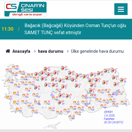
Bağacık (Bağcağê) Köyünden Osman Tunç'un oğlu
11:30
SAMET TUNÇ vefat etmiştir
PDR Uzmanı Muhammed Beşir Özçelik: Hiçbir
11:24
şekilde puana bakılmamalı, başarı sırasına göre
tercih yapılmalı
Anasayfa
hava durumu
Ülke genelinde hava durumu