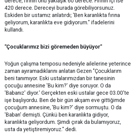
derece, fırının önü yaklaşık 60 derece. Fırının içi ise
420 derece. Dereceyi burada görebiliyorsunuz.
Eskiden bir ustamız anlatırdı; 'Ben karanlıkta fırına
geliyorum, karanlıkta eve gidiyorum." ifadelerini
kullandı.
"Çocuklarımız bizi göremeden büyüyor"
Yoğun çalışma temposu nedeniyle ailelerine yeterince
zaman ayıramadıklarını anlatan Gezen "Çocuklarım
beni tanımıyor. Eski ustalarımızdan bir tanesinin
çocuğu annesine 'Bu kim?' diye soruyor. O da
'Babanız' diyor.' Gerçekten eski ustalar gece 03.00'te
işe başlıyordu. Ben de bir gün akşam eve gittiğimde
çocuğum annesine, 'Bu kim?' diye sormuştu. O da
'Baban' demişti. Çünkü ben karanlıkta gidiyor,
karanlıkta geliyordum. Şimdi çırak da bulamıyoruz,
usta da yetiştiremiyoruz." dedi.