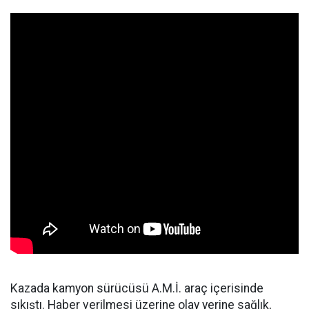
Kazada kamyon sürücüsü A.M.İ. araç içerisinde
sıkıştı. Haber verilmesi üzerine olay yerine sağlık,