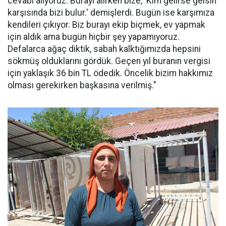
cevabı alıyoruz. Burayı alırken bize, 'Kim gelirse gelsin
karşısında bizi bulur.' demişlerdi. Bugün ise karşımıza
kendileri çıkıyor. Biz burayı ekip biçmek, ev yapmak
için aldık ama bugün hiçbir şey yapamıyoruz.
Defalarca ağaç diktik, sabah kalktığımızda hepsini
sökmüş olduklarını gördük. Geçen yıl buranın vergisi
için yaklaşık 36 bin TL ödedik. Öncelik bizim hakkımız
olması gerekirken başkasına verilmiş."