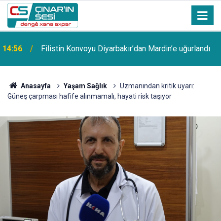
Bosna Hersek'ten yola çıkan Filistin Konvoyu
14:51
Diyarbakır'da coşkuyla karşılandı
Anasayfa
Yaşam Sağlık
Uzmanından kritik uyarı:
Güneş çarpması hafife alınmamalı, hayati risk taşıyor