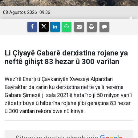
08 Ağustos 2026
09:36
Li Çiyayê Gabarê derxistina rojane ya
neftê gihişt 83 hezar û 300 varîlan
Wezîrê Enerjî û Çavkaniyên Xwezayî Alparslan
Bayraktar da zanîn ku derxistina neftê ya li herêma
Gabara Şirnexê ji sala 2021ê heta îro ji 50 milyon varîlî
zêdetir bûye û hilberîna rojane jî bi gehiştina 83 hezar
û 300 varîlan rekora xwe nû kiriye.