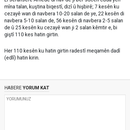
mîna talan, kuştina biqestî, dizî û hişbirê; 7 kesên ku
cezayê wan di navbera 10-20 salan de ye, 22 kesên di
navbera 5-10 salan de, 56 kesên di navbera 2-5 salan
de û 25 kesên ku cezayê wan ji 2 salan kêmtir e, bi
giştî 110 kes hatin girtin.
Her 110 kesên ku hatin girtin radestî meqamên dadî
(edlî) hatin kirin.
HABERE
YORUM KAT