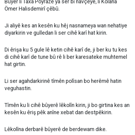
Bûyer li Taxa Poyrazê ya ser bi navçeyê, li Kolana
Ömer Halisdemirî çêbû.
Ji aliyê kes an kesên ku hêj nasnameya wan nehatiye
diyarkirin ve gulledan li ser cihê karî hat kirin.
Di êrişa ku 5 gule lê ketin cihê karî de, ji ber ku tu kes
di cihê karî de tune bû rê li ber karesateke muhtemel
hat girtin.
Li ser agahdarkirinê tîmên polîsan bo herêmê hatin
veguhastin.
Tîmên ku li cihê bûyerê lêkolîn kirin, ji bo girtina kes an
kesên ku êriş pêk anîne xebat dan destpêkirin.
Lêkolîna derbarê bûyerê de berdewam dike.