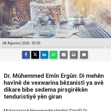
08 Ağustos 2026
09:30
Dr. Mûhemmed Emîn Ergûn: Di mehên
havînê de vexwarina bêzanistî ya avê
dikare bibe sedema pirsgirêkên
tenduristiyê yên giran
Mütaxassisê Nexweşiyên Hindirrî (Daxilî) Dr.