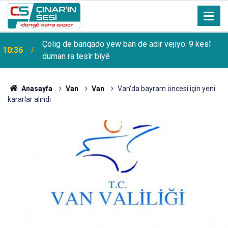
Çolig de banqado yew ban de adir vejiyo: 9 kesî
10:36
duman ra tesîr bîyê
Anasayfa
Van
Van
Van'da bayram öncesi için yeni
kararlar alındı