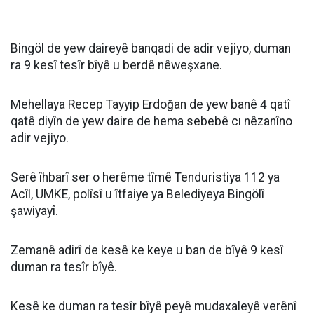
Bingöl de yew daireyê banqadi de adir vejiyo, duman
ra 9 kesî tesîr bîyê u berdê nêweşxane.
Mehellaya Recep Tayyip Erdoğan de yew banê 4 qatî
qatê diyîn de yew daire de hema sebebê cı nêzanîno
adir vejiyo.
Serê îhbarî ser o herême tîmê Tenduristiya 112 ya
Acîl, UMKE, polîsî u îtfaiye ya Belediyeya Bingölî
şawiyayî.
Zemanê adirî de kesê ke keye u ban de bîyê 9 kesî
duman ra tesîr bîyê.
Kesê ke duman ra tesîr bîyê peyê mudaxaleyê verênî