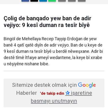
Çolig de banqado yew ban de adir
vejiyo: 9 kesî duman ra tesîr bîyê
Bingöl de Mehellaya Recep Tayyip Erdoğan de yew
banê 4 qatî qatê diyîn de adir vejiyo. Ban de u keye de
9 kesî duman ra tesîr bîyê u berdê nêweşxane. Adir bi
destê tîmê îtfaiye ameyî wedaritene, la keye bî xirabe
u nêşiyêne nishane bibe.
Sitemize destek olmak için
Haberler
✰
işaretine
'de takip edin
basmayı unutmayın