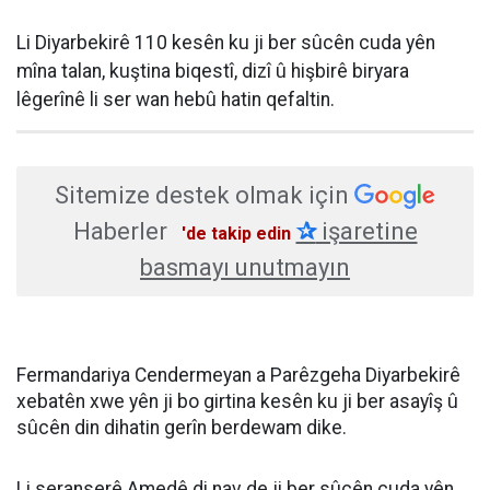
Li Diyarbekirê 110 kesên ku ji ber sûcên cuda yên
mîna talan, kuştina biqestî, dizî û hişbirê biryara
lêgerînê li ser wan hebû hatin qefaltin.
Sitemize destek olmak için
Haberler
✰
işaretine
'de takip edin
basmayı unutmayın
Fermandariya Cendermeyan a Parêzgeha Diyarbekirê
xebatên xwe yên ji bo girtina kesên ku ji ber asayîş û
sûcên din dihatin gerîn berdewam dike.
Li seranserê Amedê di nav de ji ber sûcên cuda yên