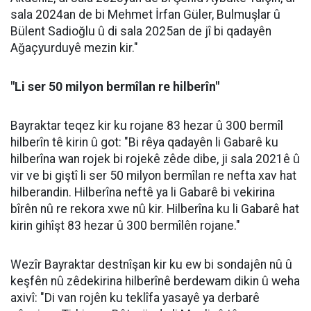
sala 2024an de bi Mehmet İrfan Güler, Bulmuşlar û
Bülent Sadioğlu û di sala 2025an de jî bi qadayên
Ağaçyurduyê mezin kir."
"Li ser 50 milyon bermîlan re hilberîn"
Bayraktar teqez kir ku rojane 83 hezar û 300 bermîl
hilberîn tê kirin û got: "Bi rêya qadayên li Gabarê ku
hilberîna wan rojek bi rojekê zêde dibe, ji sala 2021ê û
vir ve bi giştî li ser 50 milyon bermîlan re nefta xav hat
hilberandin. Hilberîna neftê ya li Gabarê bi vekirina
bîrên nû re rekora xwe nû kir. Hilberîna ku li Gabarê hat
kirin gihîşt 83 hezar û 300 bermîlên rojane."
Wezîr Bayraktar destnîşan kir ku ew bi sondajên nû û
keşfên nû zêdekirina hilberînê berdewam dikin û weha
axivî: "Di van rojên ku teklîfa yasayê ya derbarê