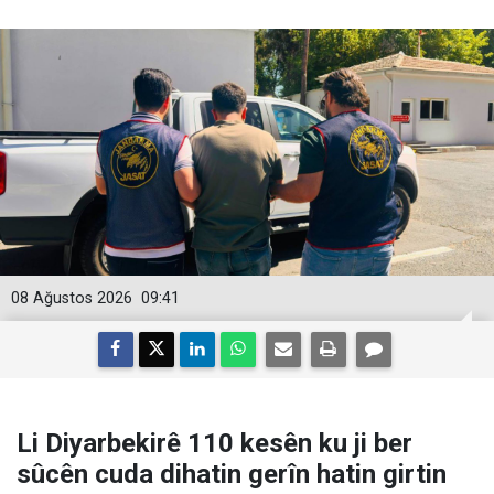
08 Ağustos 2026
09:41
Li Diyarbekirê 110 kesên ku ji ber
sûcên cuda dihatin gerîn hatin girtin