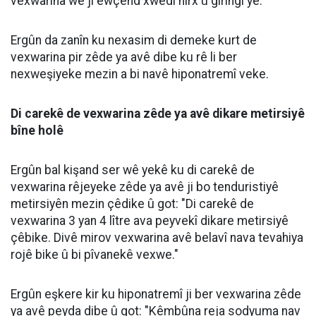
vexwarina wê jî ewçend xwedî nirx û girîngî ye.
Ergûn da zanîn ku nexasim di demeke kurt de
vexwarina pir zêde ya avê dibe ku rê li ber
nexweşiyeke mezin a bi navê hiponatremî veke.
Di carekê de vexwarina zêde ya avê dikare metirsiyê
bîne holê
Ergûn bal kişand ser wê yekê ku di carekê de
vexwarina rêjeyeke zêde ya avê ji bo tenduristiyê
metirsiyên mezin çêdike û got: "Di carekê de
vexwarina 3 yan 4 lître ava peyvekî dikare metirsiyê
çêbike. Divê mirov vexwarina avê belavî nava tevahiya
rojê bike û bi pîvanekê vexwe."
Ergûn eşkere kir ku hiponatremî ji ber vexwarina zêde
ya avê peyda dibe û got: "Kêmbûna reja sodyuma nav