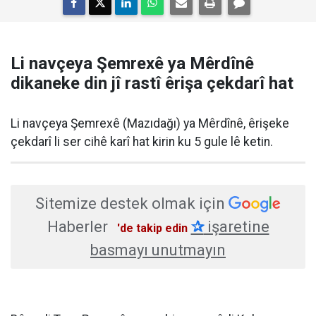
Li navçeya Şemrexê ya Mêrdînê
dikaneke din jî rastî êrişa çekdarî hat
Li navçeya Şemrexê (Mazıdağı) ya Mêrdînê, êrişeke
çekdarî li ser cihê karî hat kirin ku 5 gule lê ketin.
Sitemize destek olmak için
Haberler
✰
işaretine
'de takip edin
basmayı unutmayın