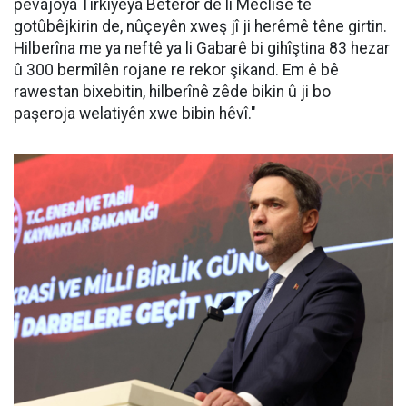
pêvajoya Tirkiyeya Bêterör de li Meclisê tê
gotûbêjkirin de, nûçeyên xweş jî ji herêmê têne girtin.
Hilberîna me ya neftê ya li Gabarê bi gihîştina 83 hezar
û 300 bermîlên rojane re rekor şikand. Em ê bê
rawestan bixebitin, hilberînê zêde bikin û ji bo
paşeroja welatiyên xwe bibin hêvî."