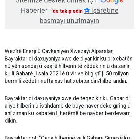
Sitemize destek olmak için
Haberler
✰
işaretine
'de takip edin
basmayı unutmayın
Wezîrê Enerjî û Çavkaniyên Xwezayî Alparslan
Bayraktar di daxuyaniya xwe de diyar kir ku bi xebatên
nû yên sondaj û keşfê hilberîn tê zêdekirin û da zanîn
ku li Gabarê ji sala 2021ê û vir ve bi giştî ji 50 milyon
bermîlî zêdetir nefta xav hat xebitandin/hilberandin.
Bayraktar di daxuyaniya xwe de teqez kir ku Gabar di
aliyê hilberîn û îstihdamê de bûye navendeke girîng û
anî ziman ku xebatên li herêmê bê navber berdewam
dikin.
Bayraktar got: "Qada hilberînê ya li Gabara Şirnexê ku