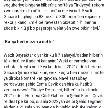
veguheriye bingeha hilberîna neftê ya Tirkiyeyê, rekora
xwe careke din nû kir. Hilberîna me ya neftê ya li
Gabarê bi gihîştina 83 hezar û 300 bermîlên rojane re
rekor şikand. Em ê bê rawestan bixebitin, hilberînê
zêde bikin û ji bo paşeroja welatiyên xwe bibin hêvî."
"Kufşa herî mezin a neftê"
Wezîr Bayraktar diyar kir ku li 7 sahayal/qadan hilberîn
tê kirin û ev îfade bi kar anîn: "Wekî encameke van
xebatan, keşfa neftê ya ku di sala 2021ê de li herêma
Gabara Şirnexê hat kirin, wekî keşfa herî mezin a neftê
ya dîroka komarê ket qeydan. Navê astsubay
serçawuşa şehîd Esma Çevik dan bîra ku hatibû
xistina dewrê. Türkiye Petrolleri; hilberîna ku di sala
2021ê de li Herêma Cûdî-Gabarê bi Şehîd Esma Çevik
re dest pê kiribû, di sala 2022yan de bi Şehîd Teğmen
Akdeniz, di sala 2023yan de bi Şehîd Aybüke Yalçın, di