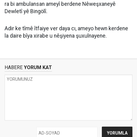
ra bi ambulansan ameyî berdene Nêweşxaneyê
Dewletî yê Bingölî.
Adir ke tîmê îtfaiye ver daya cı, ameyo hewn kerdene
la daire bîya xirabe u nêşiyena şuxulnayene.
HABERE
YORUM KAT