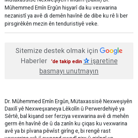
Mûhemmed Emîn Ergûn hişyarî da ku vexwarina
nezanistî ya avê di demên havînê de dibe ku rê li ber
pirsgirêkên mezin ên tenduristiyê veke.
Sitemize destek olmak için
Haberler
✰
işaretine
'de takip edin
basmayı unutmayın
Dr. Mûhemmed Emîn Ergûn, Mütaxassisê Nexweşiyên
Daxilî yê Nexweşxaneya Lêkolîn û Perwerdehiyê ya
Sêrtê, bal kişand ser ferziya vexwarina avê di mehên
germ ên havînê de û da zanîn ku çiqas ku vexwarina
avê ya bi pîvana pêwîst girîng e, bi rengê rast