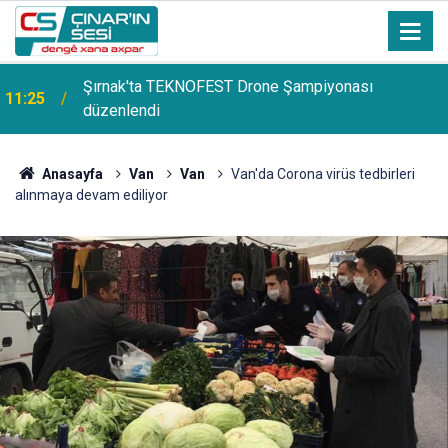
Şırnak'ta TEKNOFEST Drone Şampiyonası
11:25
düzenlendi
Uluslararası Filistin Konvoyu Mardin’de: "Filistin
11:24
Konvoyu’nun yükü maddi yardımlardan çok daha
ağırdır"
Anasayfa
Van
Van
Van'da Corona virüs tedbirleri
alınmaya devam ediliyor