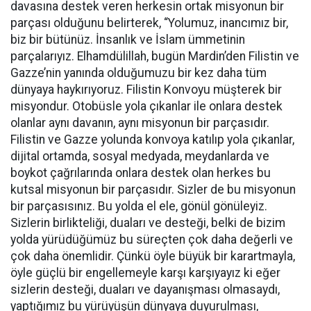
davasına destek veren herkesin ortak misyonun bir
parçası olduğunu belirterek, “Yolumuz, inancımız bir,
biz bir bütünüz. İnsanlık ve İslam ümmetinin
parçalarıyız. Elhamdülillah, bugün Mardin’den Filistin ve
Gazze’nin yanında olduğumuzu bir kez daha tüm
dünyaya haykırıyoruz. Filistin Konvoyu müşterek bir
misyondur. Otobüsle yola çıkanlar ile onlara destek
olanlar aynı davanın, aynı misyonun bir parçasıdır.
Filistin ve Gazze yolunda konvoya katılıp yola çıkanlar,
dijital ortamda, sosyal medyada, meydanlarda ve
boykot çağrılarında onlara destek olan herkes bu
kutsal misyonun bir parçasıdır. Sizler de bu misyonun
bir parçasısınız. Bu yolda el ele, gönül gönüleyiz.
Sizlerin birlikteliği, duaları ve desteği, belki de bizim
yolda yürüdüğümüz bu süreçten çok daha değerli ve
çok daha önemlidir. Çünkü öyle büyük bir karartmayla,
öyle güçlü bir engellemeyle karşı karşıyayız ki eğer
sizlerin desteği, duaları ve dayanışması olmasaydı,
yaptığımız bu yürüyüşün dünyaya duyurulması,