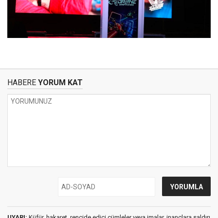
HABERE
YORUM KAT
UYARI:
Küfür, hakaret, rencide edici cümleler veya imalar, inançlara saldırı