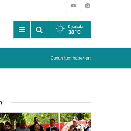
Diyarbakır
38 °C
08:57
Malatya'da freni boşalan kamyon TOKİ konutlarına 
Günün tüm
haberleri
n