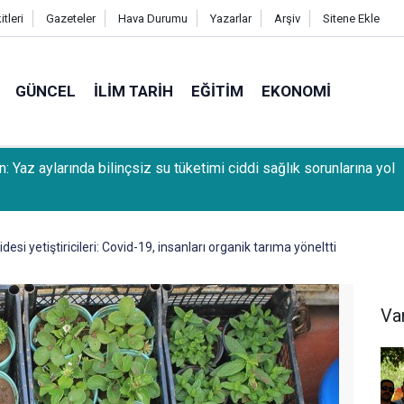
tleri
Gazeteler
Hava Durumu
Yazarlar
Arşiv
Sitene Ekle
GÜNCEL
İLIM TARIH
EĞITIM
EKONOMI
n: Yaz aylarında bilinçsiz su tüketimi ciddi sağlık sorunlarına yol
esi yetiştiricileri: Covid-19, insanları organik tarıma yöneltti
Va