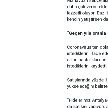
Manavdan sebze alac
daha çok verim elde 
lezzetli oluyor. Bazı
kendin yetiştirsen dah
“Geçen yıla oranla 
Coronavirus'ten dola
istediklerini ifade e
artan hastalıklardan
istediklerini kaydetti.
Satışlarında yüzde 10
yükseleceğini belirte
“Fidelerimiz Antalya’
da satışını yapıyoruz