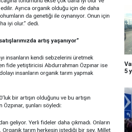
ağına tohumunu ekse çok daha iyi olur ve
edilir. Ayrıca organik olduğu için de daha
 tohumların da genetiği ile oynanıyor. Onun için
a iyi olur.” dedi.
satışlarımızda artış yaşanıyor”
yı insanların kendi sebzelerini üretmek
Va
den fide yetiştiricisi Abdurrahman Özpınar ise
5 y
 dolayı insanların organik tarım yapmak
’luk bir artışın olduğunu ve bu artışın
n Özpınar, şunları söyledi:
dan geliyor. Yerli fideler daha çıkmadı. Onların
. Organik tarım herkesin istediği bir şey. Millet