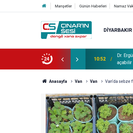
Manşetler
Günün Haberleri
Namaz Vaki
DIYARBAKIR
yarbakır'da ekmek mücadelesi: Fırıncılar
Dr. Ergü
24
10:52
açabilir
Anasayfa
Van
Van
Van'da sebze fid