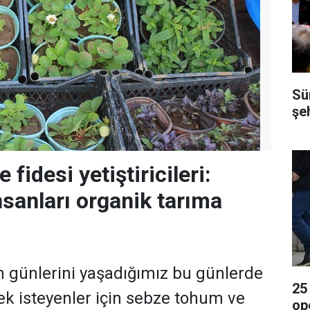
Sü
şeh
 fidesi yetiştiricileri:
nsanları organik tarıma
n günlerini yaşadığımız bu günlerde
25
ek isteyenler için sebze tohum ve
op