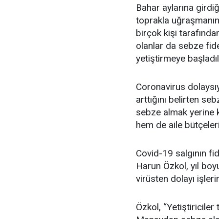
Bahar aylarına girdi
toprakla uğraşmanın
birçok kişi tarafından
olanlar da sebze fid
yetiştirmeye başladıl
Coronavirus dolaysıy
arttığını belirten seb
sebze almak yerine k
hem de aile bütçeleri
Covid-19 salgının fide 
Harun Özkol, yıl boy
virüsten dolayı işler
Özkol, “Yetiştiriciler