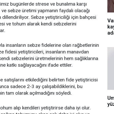
ğimiz bugünlerde strese ve bunalıma karşı
 ve sebze üretimi yapmanın faydalı olacağı
 dillendiriliyor. Sebze yetiştiriciliği için bahçesi
Va
esi ve tohum alarak kendi sebzelerini
ka
ar.
ad
la insanların sebze fidelerine olan rağbetlerinin
ze fidesi yetiştiricileri, insanların manavdan
endi sebzelerini üretmelerinin hem sağlıklarına
ne katkı sağlayacağını ifade ettiler.
satışlarını etkilediğini belirten fide yetiştiricisi
unca sadece 2-3 ay çalışabildiklerini, bu
inin tam olarak açılmadığını söyledi.
Um
yü
 tohum alıp kendileri yetiştirirse daha iyi olur.