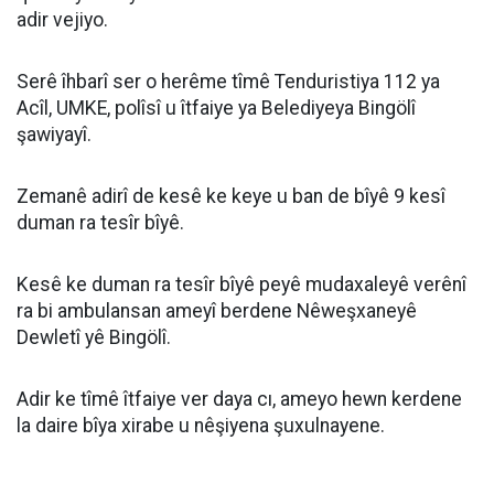
adir vejiyo.
Serê îhbarî ser o herême tîmê Tenduristiya 112 ya
Acîl, UMKE, polîsî u îtfaiye ya Belediyeya Bingölî
şawiyayî.
Zemanê adirî de kesê ke keye u ban de bîyê 9 kesî
duman ra tesîr bîyê.
Kesê ke duman ra tesîr bîyê peyê mudaxaleyê verênî
ra bi ambulansan ameyî berdene Nêweşxaneyê
Dewletî yê Bingölî.
Adir ke tîmê îtfaiye ver daya cı, ameyo hewn kerdene
la daire bîya xirabe u nêşiyena şuxulnayene.