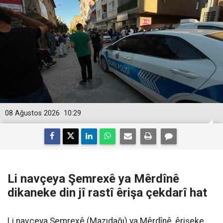
08 Ağustos 2026
10:29
Li navçeya Şemrexê ya Mêrdînê
dikaneke din jî rastî êrişa çekdarî hat
Li navçeya Şemrexê (Mazıdağı) ya Mêrdînê, êrişeke