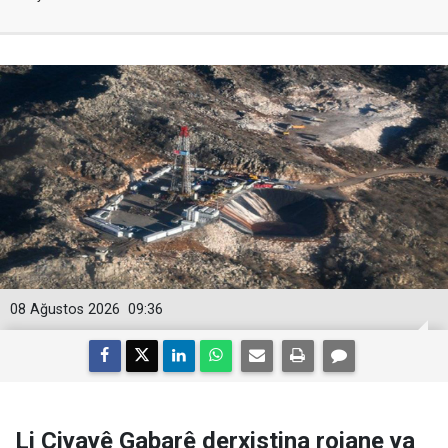
08 Ağustos 2026
09:36
Li Çiyayê Gabarê derxistina rojane ya