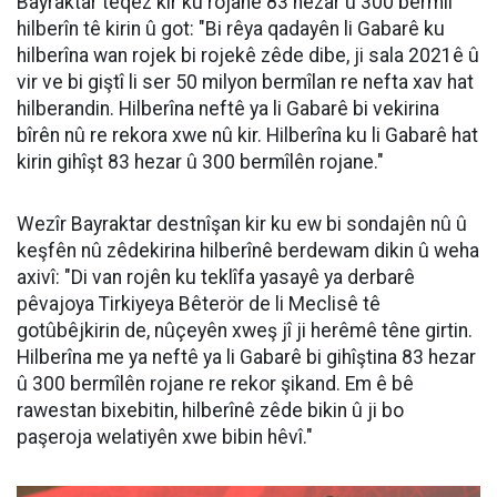
Bayraktar teqez kir ku rojane 83 hezar û 300 bermîl
hilberîn tê kirin û got: "Bi rêya qadayên li Gabarê ku
hilberîna wan rojek bi rojekê zêde dibe, ji sala 2021ê û
vir ve bi giştî li ser 50 milyon bermîlan re nefta xav hat
hilberandin. Hilberîna neftê ya li Gabarê bi vekirina
bîrên nû re rekora xwe nû kir. Hilberîna ku li Gabarê hat
kirin gihîşt 83 hezar û 300 bermîlên rojane."
Wezîr Bayraktar destnîşan kir ku ew bi sondajên nû û
keşfên nû zêdekirina hilberînê berdewam dikin û weha
axivî: "Di van rojên ku teklîfa yasayê ya derbarê
pêvajoya Tirkiyeya Bêterör de li Meclisê tê
gotûbêjkirin de, nûçeyên xweş jî ji herêmê têne girtin.
Hilberîna me ya neftê ya li Gabarê bi gihîştina 83 hezar
û 300 bermîlên rojane re rekor şikand. Em ê bê
rawestan bixebitin, hilberînê zêde bikin û ji bo
paşeroja welatiyên xwe bibin hêvî."