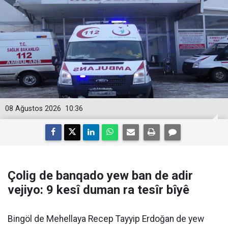
08 Ağustos 2026
10:36
Çolig de banqado yew ban de adir
vejiyo: 9 kesî duman ra tesîr bîyê
Bingöl de Mehellaya Recep Tayyip Erdoğan de yew