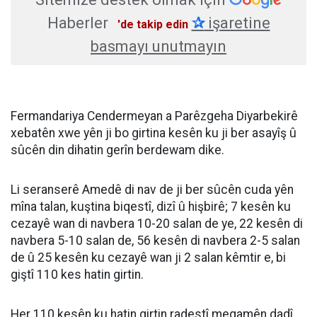
Haberler
✰
işaretine
'de takip edin
basmayı unutmayın
Fermandariya Cendermeyan a Parêzgeha Diyarbekirê
xebatên xwe yên ji bo girtina kesên ku ji ber asayîş û
sûcên din dihatin gerîn berdewam dike.
Li seranserê Amedê di nav de ji ber sûcên cuda yên
mîna talan, kuştina biqestî, dizî û hişbirê; 7 kesên ku
cezayê wan di navbera 10-20 salan de ye, 22 kesên di
navbera 5-10 salan de, 56 kesên di navbera 2-5 salan
de û 25 kesên ku cezayê wan ji 2 salan kêmtir e, bi
giştî 110 kes hatin girtin.
Her 110 kesên ku hatin girtin radestî meqamên dadî