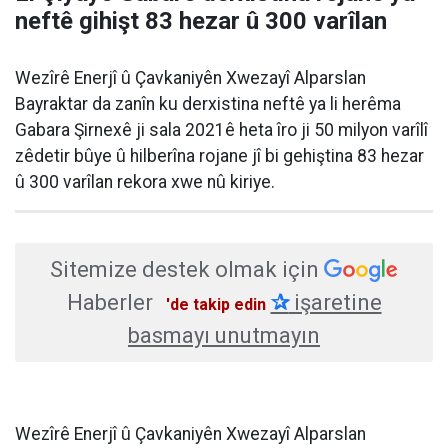
neftê gihişt 83 hezar û 300 varîlan
Wezîrê Enerjî û Çavkaniyên Xwezayî Alparslan
Bayraktar da zanîn ku derxistina neftê ya li herêma
Gabara Şirnexê ji sala 2021ê heta îro ji 50 milyon varîlî
zêdetir bûye û hilberîna rojane jî bi gehiştina 83 hezar
û 300 varîlan rekora xwe nû kiriye.
Sitemize destek olmak için
Haberler
✰
işaretine
'de takip edin
basmayı unutmayın
Wezîrê Enerjî û Çavkaniyên Xwezayî Alparslan