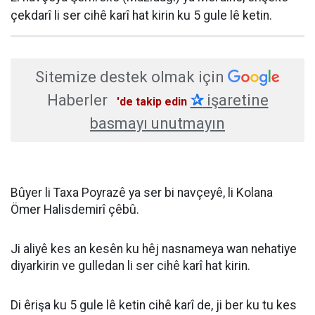
çekdarî li ser cihê karî hat kirin ku 5 gule lê ketin.
Sitemize destek olmak için
Haberler
✰
işaretine
'de takip edin
basmayı unutmayın
Bûyer li Taxa Poyrazê ya ser bi navçeyê, li Kolana
Ömer Halisdemirî çêbû.
Ji aliyê kes an kesên ku hêj nasnameya wan nehatiye
diyarkirin ve gulledan li ser cihê karî hat kirin.
Di êrişa ku 5 gule lê ketin cihê karî de, ji ber ku tu kes