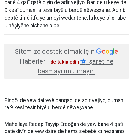
banê 4 qatî qatê diyîn de adir vejiyo. Ban de u keye de
9 kesî duman ra tesîr bîyê u berdê nêweşxane. Adir bi
destê tîmê îtfaiye ameyî wedaritene, la keye bî xirabe
u nêşiyêne nishane bibe.
Sitemize destek olmak için
Haberler
✰
işaretine
'de takip edin
basmayı unutmayın
Bingöl de yew daireyê banqadi de adir vejiyo, duman
ra 9 kesî tesîr bîyê u berdê nêweşxane.
Mehellaya Recep Tayyip Erdoğan de yew banê 4 qatî
qatê diyîn de yew daire de hema sebebê cı nêzanîno