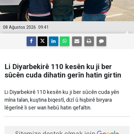
08 Ağustos 2026
09:41
Li Diyarbekirê 110 kesên ku ji ber
sûcên cuda dihatin gerîn hatin girtin
Li Diyarbekirê 110 kesên ku ji ber sûcên cuda yên
mîna talan, kuştina biqestî, dizî û hişbirê biryara
lêgerînê li ser wan hebû hatin qefaltin.
Sitemize destek olmak için