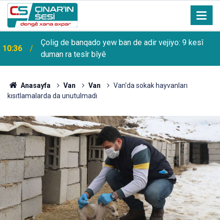
Çolig de banqado yew ban de adir vejiyo: 9 kesî
10:36
duman ra tesîr bîyê
Anasayfa
Van
Van
Van'da sokak hayvanları
kısıtlamalarda da unutulmadı