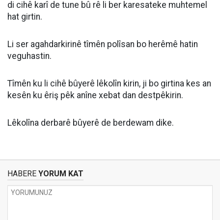
di cihê karî de tune bû rê li ber karesateke muhtemel
hat girtin.
Li ser agahdarkirinê tîmên polîsan bo herêmê hatin
veguhastin.
Tîmên ku li cihê bûyerê lêkolîn kirin, ji bo girtina kes an
kesên ku êriş pêk anîne xebat dan destpêkirin.
Lêkolîna derbarê bûyerê de berdewam dike.
HABERE
YORUM KAT