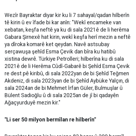
Wezîr Bayraktar diyar kir ku li 7 sahayal/qadan hilberîn
tê kirin û ev îfade bi kar anîn: "Wekî encameke van
xebatan, keşfa neftê ya ku di sala 2021ê de li herêma
Gabara Şirnexê hat kirin, wekî keşfa herî mezin a neftê
ya dîroka komarê ket qeydan. Navê astsubay
serçawuşa şehîd Esma Çevik dan bîra ku hatibû
xistina dewrê. Türkiye Petrolleri; hilberîna ku di sala
2021ê de li Herêma Cûdî-Gabarê bi Şehîd Esma Çevik
re dest pê kiribû, di sala 2022yan de bi Şehîd Teğmen
Akdeniz, di sala 2023yan de bi Şehîd Aybüke Yalçın, di
sala 2024an de bi Mehmet İrfan Güler, Bulmuşlar û
Bülent Sadioğlu û di sala 2025an de jî bi qadayên
Ağaçyurduyê mezin kir."
"Li ser 50 milyon bermîlan re hilberîn"