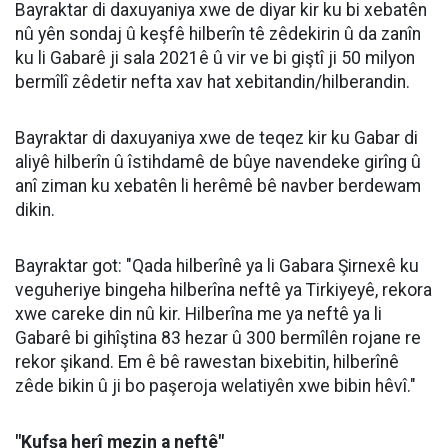
Bayraktar di daxuyaniya xwe de diyar kir ku bi xebatên
nû yên sondaj û keşfê hilberîn tê zêdekirin û da zanîn
ku li Gabarê ji sala 2021ê û vir ve bi giştî ji 50 milyon
bermîlî zêdetir nefta xav hat xebitandin/hilberandin.
Bayraktar di daxuyaniya xwe de teqez kir ku Gabar di
aliyê hilberîn û îstihdamê de bûye navendeke girîng û
anî ziman ku xebatên li herêmê bê navber berdewam
dikin.
Bayraktar got: "Qada hilberînê ya li Gabara Şirnexê ku
veguheriye bingeha hilberîna neftê ya Tirkiyeyê, rekora
xwe careke din nû kir. Hilberîna me ya neftê ya li
Gabarê bi gihîştina 83 hezar û 300 bermîlên rojane re
rekor şikand. Em ê bê rawestan bixebitin, hilberînê
zêde bikin û ji bo paşeroja welatiyên xwe bibin hêvî."
"Kufşa herî mezin a neftê"