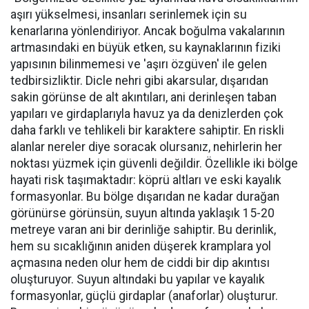
aşırı yükselmesi, insanları serinlemek için su
kenarlarına yönlendiriyor. Ancak boğulma vakalarının
artmasındaki en büyük etken, su kaynaklarının fiziki
yapısının bilinmemesi ve 'aşırı özgüven' ile gelen
tedbirsizliktir. Dicle nehri gibi akarsular, dışarıdan
sakin görünse de alt akıntıları, ani derinleşen taban
yapıları ve girdaplarıyla havuz ya da denizlerden çok
daha farklı ve tehlikeli bir karaktere sahiptir. En riskli
alanlar nereler diye soracak olursanız, nehirlerin her
noktası yüzmek için güvenli değildir. Özellikle iki bölge
hayati risk taşımaktadır: köprü altları ve eski kayalık
formasyonlar. Bu bölge dışarıdan ne kadar durağan
görünürse görünsün, suyun altında yaklaşık 15-20
metreye varan ani bir derinliğe sahiptir. Bu derinlik,
hem su sıcaklığının aniden düşerek kramplara yol
açmasına neden olur hem de ciddi bir dip akıntısı
oluşturuyor. Suyun altındaki bu yapılar ve kayalık
formasyonlar, güçlü girdaplar (anaforlar) oluşturur.