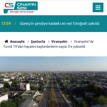
Bağacık (Bağcağê) Köyünden Osman Tunç'un oğlu
11:30
SAMET TUNÇ vefat etmiştir
Anasayfa
Şanlıurfa
Viranşehir
Viranşehir'de
Covid-19'dan hayatını kaybedenlerin sayısı 3'e yükseldi