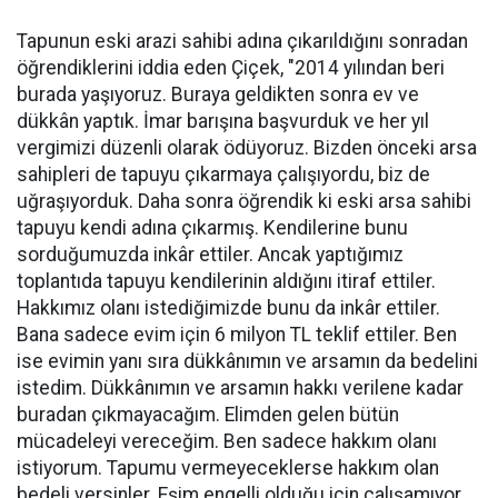
Tapunun eski arazi sahibi adına çıkarıldığını sonradan
öğrendiklerini iddia eden Çiçek, "2014 yılından beri
burada yaşıyoruz. Buraya geldikten sonra ev ve
dükkân yaptık. İmar barışına başvurduk ve her yıl
vergimizi düzenli olarak ödüyoruz. Bizden önceki arsa
sahipleri de tapuyu çıkarmaya çalışıyordu, biz de
uğraşıyorduk. Daha sonra öğrendik ki eski arsa sahibi
tapuyu kendi adına çıkarmış. Kendilerine bunu
sorduğumuzda inkâr ettiler. Ancak yaptığımız
toplantıda tapuyu kendilerinin aldığını itiraf ettiler.
Hakkımız olanı istediğimizde bunu da inkâr ettiler.
Bana sadece evim için 6 milyon TL teklif ettiler. Ben
ise evimin yanı sıra dükkânımın ve arsamın da bedelini
istedim. Dükkânımın ve arsamın hakkı verilene kadar
buradan çıkmayacağım. Elimden gelen bütün
mücadeleyi vereceğim. Ben sadece hakkım olanı
istiyorum. Tapumu vermeyeceklerse hakkım olan
bedeli versinler. Eşim engelli olduğu için çalışamıyor.