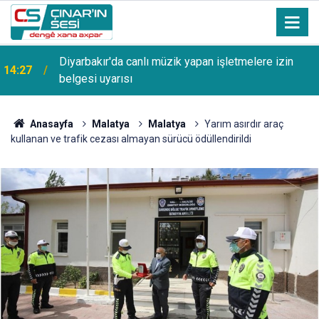
13:53
Şanlıurfa Bozova'da aranan hükümlü yakalandı
Anasayfa
Malatya
Malatya
Yarım asırdır araç
kullanan ve trafik cezası almayan sürücü ödüllendirildi