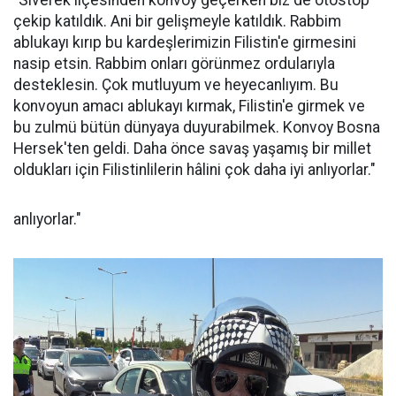
"Siverek ilçesinden konvoy geçerken biz de otostop
çekip katıldık. Ani bir gelişmeyle katıldık. Rabbim
ablukayı kırıp bu kardeşlerimizin Filistin'e girmesini
nasip etsin. Rabbim onları görünmez ordularıyla
desteklesin. Çok mutluyum ve heyecanlıyım. Bu
konvoyun amacı ablukayı kırmak, Filistin'e girmek ve
bu zulmü bütün dünyaya duyurabilmek. Konvoy Bosna
Hersek'ten geldi. Daha önce savaş yaşamış bir millet
oldukları için Filistinlilerin hâlini çok daha iyi anlıyorlar."
anlıyorlar."