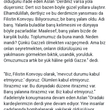
olduğunu ifade eden Aslan "Derdiniz varsa yola
düşersiniz. Dert sizi bazen böyle güzel yollara ulaştırır.
Elhamdülillah, dertliyiz ve bu derdimizin yansıması da
Filistin Konvoyu. Biliyorsunuz, bir barış yalanı oldu. Adı
barış. Yalanla buladılar barış kelimesini ve dünyaya
böyle pazarladılar. Maalesef, barış yalanı bizde de
karşılık buldu. Toplumumuz da buna inandı. Neden
inandı? Çünkü Gazzeli ölmekten vazgeçmedi. Ama biz
onları seyretmekten, onların öldürülüşünü ve
yakılmasını görmekten bıktık, usandık, yorulduk.
Omuzumuza artık bir yük hâline geldi Gazze." dedi.
"Biz, Filistin Konvoyu olarak, 'mevcut durumu kabul
etmiyoruz.' diyoruz. Ölümleri kabul etmiyoruz.
İtirazımız var. Bu dünyadaki düzene itirazımız var.
Barış yalanına itirazımız var. Biz kabul etmiyoruz."
ifadeleriyle konuşmasına devam eden Aslan "Oradaki
kardeşlerimizin derdi yine devam ediyor. Yine insanlar
çadırlarında bombalanarak, yakılarak öldürülüyor.