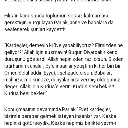
Filistin konusunda toplumun sessiz kalmaması
gerektiğini vurgulayan Parlak, anne ve babalara da
seslenerek şunları kaydetti:
"Kardeşler, demeyin ki 'Ne yapabiliyoruz? Elimizden ne
geliyor?' Allah için susmayın! Bugün Diyarbakır kendi
duruşunu gösterdi. Allah hepinizden razı olsun. Sizden
istirhamım; analar; öyle insanlar yetiştirin ki her biri bir
Ömer, Selahaddin Eyyubi, şehzade olsun. Babalar;
malınıza, mülkünüze, dünyalarınıza vermiş olduğunuz
değeri Allah için Kudüs'e verin. Kudüs seni bekler!
Kudüs beni bekler!"
Konuşmasının devamında Parlak "Evet kardeşler,
bizimle beraber gelmek isteyen insanlar var. Keşke
hepinizi götürseydik. Keşke hepimiz birlikte yevm-i