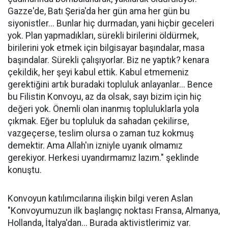
Gazze'de, Batı Şeria'da her gün ama her gün bu
siyonistler... Bunlar hiç durmadan, yani hiçbir geceleri
yok. Plan yapmadıkları, sürekli birilerini öldürmek,
birilerini yok etmek için bilgisayar başındalar, masa
başındalar. Sürekli çalışıyorlar. Biz ne yaptık? kenara
çekildik, her şeyi kabul ettik. Kabul etmemeniz
gerektiğini artık buradaki topluluk anlayanlar... Bence
bu Filistin Konvoyu, az da olsak, sayı bizim için hiç
değeri yok. Önemli olan inanmış topluluklarla yola
çıkmak. Eğer bu topluluk da sahadan çekilirse,
vazgeçerse, teslim olursa o zaman tuz kokmuş
demektir. Ama Allah'ın izniyle uyanık olmamız
gerekiyor. Herkesi uyandırmamız lazım." şeklinde
konuştu.
Konvoyun katılımcılarına ilişkin bilgi veren Aslan
"Konvoyumuzun ilk başlangıç noktası Fransa, Almanya,
Hollanda, İtalya'dan... Burada aktivistlerimiz var.