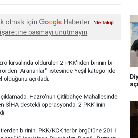
k olmak için
Haberler
'de takip
işaretine basmayı unutmayın
azro kırsalında öldürülen 2 PKK'liden birinin bir
rörden Arananlar" listesinde Yeşil kategoride
Di
l olduğunu açıkladı.
aç
 açıklamada, Hazro'nun Çitlibahçe Mahallesinde
en SİHA destekli operasyonda, 2 PKK'linin
dı.
stlerden birinin; PKK/KCK terör örgütüne 2011