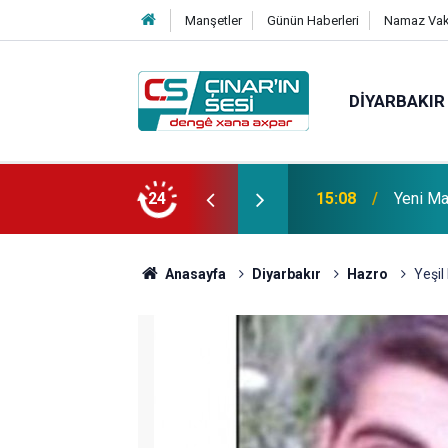
Manşetler
Günün Haberleri
Namaz Vaki
DIYARBAKIR
 vefat etmiştir
24
14:51
Çınar i
Anasayfa
Diyarbakır
Hazro
Yeşil