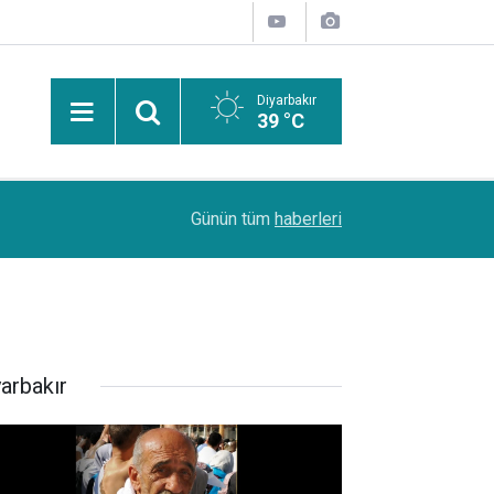
Diyarbakır
39 °C
Uzmanından güneşten korunma uyarısı: Güneş leke
14:44
Günün tüm
haberleri
kanserlerine de yol açabilir
yarbakır