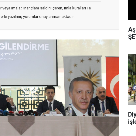
veya imalar, inançlara saldırı içeren, imla kuralları ile
flerle yazılmış yorumlar onaylanmamaktadır.
Aş
ŞE
Di
işl