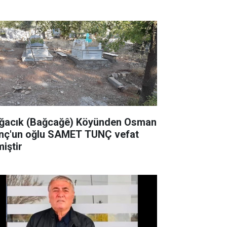
zenleyecek
ğacık (Bağcağê) Köyünden Osman
nç'un oğlu SAMET TUNÇ vefat
miştir