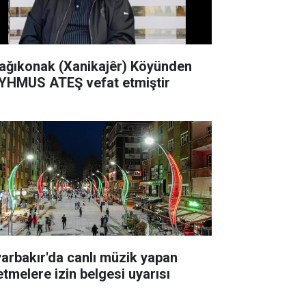
ağıkonak (Xanikajêr) Köyünden
YHMUS ATEŞ vefat etmiştir
yarbakır'da canlı müzik yapan
etmelere izin belgesi uyarısı