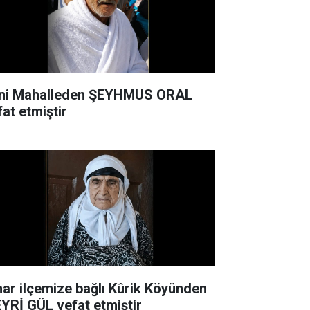
ni Mahalleden ŞEYHMUS ORAL
fat etmiştir
nar ilçemize bağlı Kûrik Köyünden
YRİ GÜL vefat etmiştir