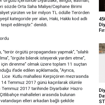
rör örgütü içerisinde Diyarbakır, Bingöl, Batman,
illeri sözde Orta Saha Maliye/Cephane Birimi
liyet yürüten ve bir milyon TL ödülle Terörden
yeşil kategoride yer alan, Haki, Hakkı kod adlı
45
Di
espit edilmiştir." denildi.
Fır
yordu
, "terör örgütü propagandası yapmak", "silahlı
lma", "örgüte bilerek isteyerek yardım etme",
 için direnme" olmak üzere toplam 11 suçtan
duğu ifade edilen açıklamada, "Ayrıca,
ır Lice Kutlu mahallesi Kerpiçören mezrasında
, 14 Temmuz 2017 günü kaçırılarak ölümle
15 Temmuz 2017 tarihinde Diyarbakır Hazro
Diy
 Çitlibahçe mahalleleri arasında bulunan
Da
 vatandaşın elleri arkadan bağlı şekilde
ST