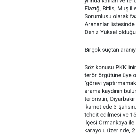
yılında katılan ve te
Elazığ, Bitlis, Muş 
Sorumlusu olarak faa
Arananlar listesinde 
Deniz Yüksel olduğu t
Birçok suçtan aranı
Söz konusu PKK'linin
terör örgütüne üye o
"görevi yaptırmamak
arama kaydının bulun
teröristin; Diyarbak
ikamet ede 3 şahsın
tehdit edilmesi ve 
ilçesi Ormankaya ile
karayolu üzerinde, 2