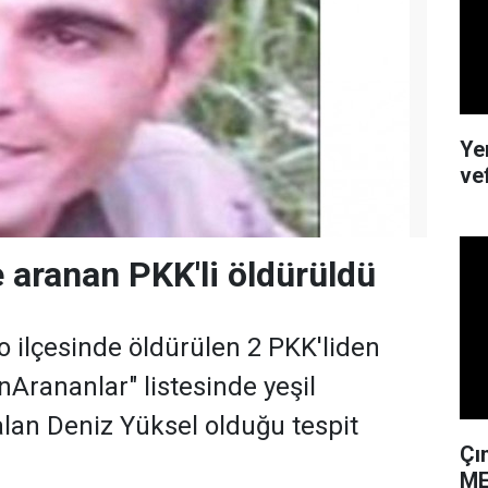
Ye
ve
e aranan PKK'li öldürüldü
o ilçesinde öldürülen 2 PKK'liden
nArananlar" listesinde yeşil
alan Deniz Yüksel olduğu tespit
Çı
ME