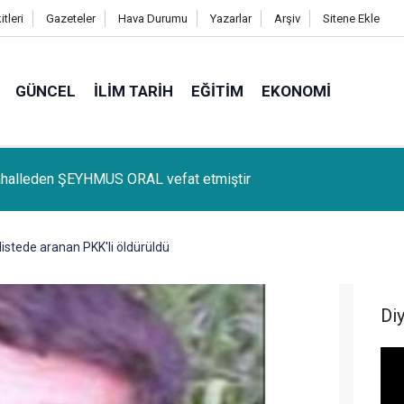
tleri
Gazeteler
Hava Durumu
Yazarlar
Arşiv
Sitene Ekle
GÜNCEL
İLIM TARIH
EĞITIM
EKONOMI
lçemize bağlı Kûrik Köyünden MEYRİ GÜL vefat etmiştir
 listede aranan PKK'li öldürüldü
Di