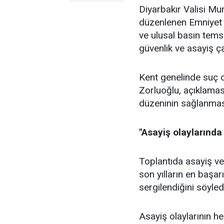
Diyarbakır Valisi M
düzenlenen Emniyet 
ve ulusal basın temsi
güvenlik ve asayiş ç
Kent genelinde suç o
Zorluoğlu, açıklamas
düzeninin sağlanmasın
"Asayiş olaylarında
Toplantıda asayiş ver
son yılların en başar
sergilendiğini söyled
Asayiş olaylarının he