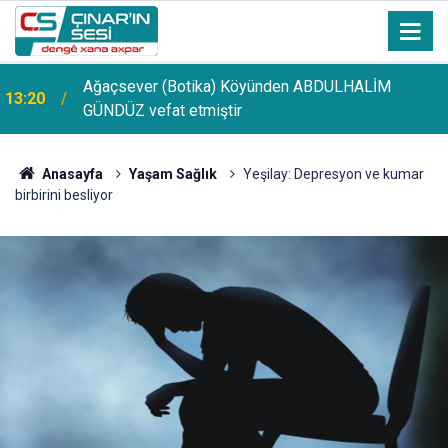
Ağaçsever (Botika) Köyünden ABDULHALİM
13:20
GÜNDÜZ vefat etmiştir
Anasayfa
Yaşam Sağlık
Yeşilay: Depresyon ve kumar
birbirini besliyor