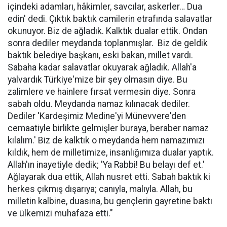
içindeki adamları, hâkimler, savcılar, askerler… Dua
edin' dedi. Çıktık baktık camilerin etrafında salavatlar
okunuyor. Biz de ağladık. Kalktık dualar ettik. Ondan
sonra dediler meydanda toplanmışlar. Biz de geldik
baktık belediye başkanı, eski bakan, millet vardı.
Sabaha kadar salavatlar okuyarak ağladık. Allah'a
yalvardık Türkiye'mize bir şey olmasın diye. Bu
zalimlere ve hainlere fırsat vermesin diye. Sonra
sabah oldu. Meydanda namaz kılınacak dediler.
Dediler 'Kardeşimiz Medine'yi Münevvere'den
cemaatiyle birlikte gelmişler buraya, beraber namaz
kılalım.' Biz de kalktık o meydanda hem namazımızı
kıldık, hem de milletimize, insanlığımıza dualar yaptık.
Allah'ın inayetiyle dedik; 'Ya Rabbi! Bu belayı def et.'
Ağlayarak dua ettik, Allah nusret etti. Sabah baktık ki
herkes çıkmış dışarıya; canıyla, malıyla. Allah, bu
milletin kalbine, duasına, bu gençlerin gayretine baktı
ve ülkemizi muhafaza etti."