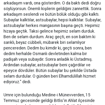
arkadaşım vardı, ona gösterdim. O da baktı dedi doğru
söylüyorsun. Önemli kişilerin geldiğini zannettik. Sonra
arkadaşım seslendi ve bütün bölük olduğu gibi kalktı.
Subaylar kalktılar, astsubaylar, hepsi kalktılar. Subaylar,
astsubaylar herkes mangasının başına geçti. Hepimiz
hizaya geçtik. Taksi gelince hepimiz selam durduk.
Ben de selam durdum. Araç geçti, en son baktım ki
sarıklı, beyaz cübbeli, mübarek biri selamlıyor
pencereden. Dedim bu kimdir ki, geçti sonra, ben
dedim herhalde Osmanlı devletinden kalma bir
padişah veya subaydır. Sonra anladık ki Üstadmış.
Ardından subaylar, astsubaylar beni çağırdılar ve
epeyce dövdüler. Bütün subaylar bu şekilde Üstada
selam durdular. O günden beri Elhamdülillah hizmet
ediyoruz." dedi.
Umre için bulunduğu Medine-i Münevverden, 15
Temmuz gecesinde geldiği Bitlis'in Ahlat ilçesinde