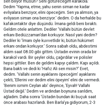
sen biliyor musun? Seni götüreceğim karakola.'
Dedim 'Yapma, etme, yahu senin siman ne kadar
evliyalara benziyor, elini öpeceğim. Sen ya alimsin, ya
evliyasın siman ona benziyor.' dedim. O da herhalde bu
kafakontaktır diye düşündü. İmana geldi beni bıraktı.
Geldim otele anlattım. Dediler 'Vallahi bütün devlet
erkanı Bediüzzaman'dan korkuyor. Nasıl yani dedim?
Dediler ki 'İmanı öyle kuvvetlidir ki, bütün hükümet
erkanı ondan korkuyor.' Sonra sabah oldu, abdestimi
aldım saat 08.00 gibi gittim. Üstadın evinin orada bir
karakol vardı. Bir şeyler oldu, çağırdılar ve polisler
hepsi gittiler. Ben de geldim kapıyı çaldım. Kapı açıldı.
Bana baktı ve dedi ki 'Hafız Ali sen misin?' Evet,
dedim. 'Vallahi senin ayaklarını öpeceğim' ayaklarını
çekti, 'Ellerini ver dedim elini öpeyim' elini de vermedi.
'Benim ismim Ceylan abi' deyince, 'Eyvah! Vallahi
Üstad değil.' Dedim ve ardından boynuna sarıldım,
ağladım. Daha sonra 'Üstadın bundan iki buçuk saat
önce arabası hazırlandı. Ben Barla'ya gidiyorum, 2-3