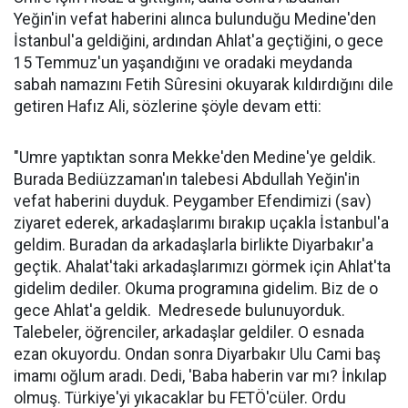
Yeğin'in vefat haberini alınca bulunduğu Medine'den
İstanbul'a geldiğini, ardından Ahlat'a geçtiğini, o gece
15 Temmuz'un yaşandığını ve oradaki meydanda
sabah namazını Fetih Sûresini okuyarak kıldırdığını dile
getiren Hafız Ali, sözlerine şöyle devam etti:
"Umre yaptıktan sonra Mekke'den Medine'ye geldik.
Burada Bediüzzaman'ın talebesi Abdullah Yeğin'in
vefat haberini duyduk. Peygamber Efendimizi (sav)
ziyaret ederek, arkadaşlarımı bırakıp uçakla İstanbul'a
geldim. Buradan da arkadaşlarla birlikte Diyarbakır'a
geçtik. Ahalat'taki arkadaşlarımızı görmek için Ahlat'ta
gidelim dediler. Okuma programına gidelim. Biz de o
gece Ahlat'a geldik. Medresede bulunuyorduk.
Talebeler, öğrenciler, arkadaşlar geldiler. O esnada
ezan okuyordu. Ondan sonra Diyarbakır Ulu Cami baş
imamı oğlum aradı. Dedi, 'Baba haberin var mı? İnkılap
olmuş. Türkiye'yi yıkacaklar bu FETÖ'cüler. Ordu