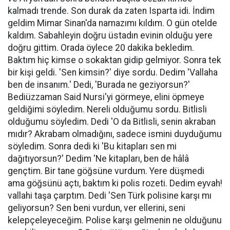
kalmadı trende. Son durak da zaten Isparta idi. İndim
geldim Mimar Sinan'da namazımı kıldım. O gün otelde
kaldım. Sabahleyin doğru üstadın evinin olduğu yere
doğru gittim. Orada öylece 20 dakika bekledim.
Baktım hiç kimse o sokaktan gidip gelmiyor. Sonra tek
bir kişi geldi. 'Sen kimsin?' diye sordu. Dedim 'Vallaha
ben de insanım.' Dedi, 'Burada ne geziyorsun?'
Bediüzzaman Said Nursi'yi görmeye, elini öpmeye
geldiğimi söyledim. Nereli olduğumu sordu. Bitlisli
olduğumu söyledim. Dedi 'O da Bitlisli, senin akraban
mıdır? Akrabam olmadığını, sadece ismini duyduğumu
söyledim. Sonra dedi ki 'Bu kitapları sen mi
dağıtıyorsun?' Dedim 'Ne kitapları, ben de hâlâ
gençtim. Bir tane göğsüne vurdum. Yere düşmedi
ama göğsünü açtı, baktım ki polis rozeti. Dedim eyvah!
vallahi taşa çarptım. Dedi 'Sen Türk polisine karşı mı
geliyorsun? Sen beni vurdun, ver ellerini, seni
kelepçeleyeceğim. Polise karşı gelmenin ne olduğunu