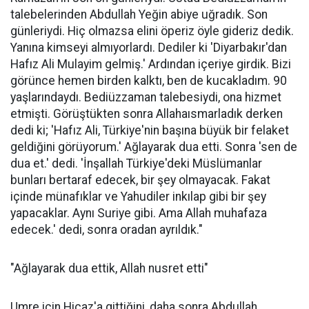
talebelerinden Abdullah Yeğin abiye uğradık. Son
günleriydi. Hiç olmazsa elini öperiz öyle gideriz dedik.
Yanına kimseyi almıyorlardı. Dediler ki 'Diyarbakır'dan
Hafız Ali Mulayim gelmiş.' Ardından içeriye girdik. Bizi
görünce hemen birden kalktı, ben de kucakladım. 90
yaşlarındaydı. Bediüzzaman talebesiydi, ona hizmet
etmişti. Görüştükten sonra Allahaısmarladık derken
dedi ki; 'Hafız Ali, Türkiye'nin başına büyük bir felaket
geldiğini görüyorum.' Ağlayarak dua etti. Sonra 'sen de
dua et.' dedi. 'İnşallah Türkiye'deki Müslümanlar
bunları bertaraf edecek, bir şey olmayacak. Fakat
içinde münafıklar ve Yahudiler inkılap gibi bir şey
yapacaklar. Aynı Suriye gibi. Ama Allah muhafaza
edecek.' dedi, sonra oradan ayrıldık."
"Ağlayarak dua ettik, Allah nusret etti"
Umre için Hicaz'a gittiğini, daha sonra Abdullah