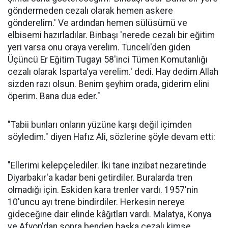
göndermeden cezalı olarak hemen askere
gönderelim.' Ve ardından hemen sülüsümü ve
elbisemi hazırladılar. Binbaşı 'nerede cezalı bir eğitim
yeri varsa onu oraya verelim. Tunceli'den giden
Üçüncü Er Eğitim Tugayı 58'inci Tümen Komutanlığı
cezalı olarak Isparta'ya verelim.' dedi. Hay dedim Allah
sizden razı olsun. Benim şeyhim orada, giderim elini
öperim. Bana dua eder."
"Tabii bunları onların yüzüne karşı değil içimden
söyledim." diyen Hafız Ali, sözlerine şöyle devam etti:
"Ellerimi kelepçelediler. İki tane inzibat nezaretinde
Diyarbakır'a kadar beni getirdiler. Buralarda tren
olmadığı için. Eskiden kara trenler vardı. 1957'nin
10'uncu ayı trene bindirdiler. Herkesin nereye
gideceğine dair elinde kâğıtları vardı. Malatya, Konya
ve Afyon'dan sonra benden başka cezalı kimse