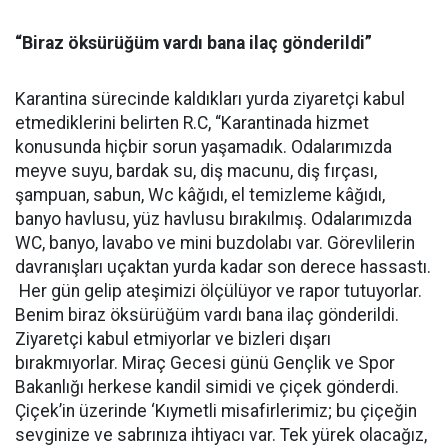
“Biraz öksürüğüm vardı bana ilaç gönderildi”
Karantina sürecinde kaldıkları yurda ziyaretçi kabul
etmediklerini belirten R.C, “Karantinada hizmet
konusunda hiçbir sorun yaşamadık. Odalarımızda
meyve suyu, bardak su, diş macunu, diş fırçası,
şampuan, sabun, Wc kâğıdı, el temizleme kâğıdı,
banyo havlusu, yüz havlusu bırakılmış. Odalarımızda
WC, banyo, lavabo ve mini buzdolabı var. Görevlilerin
davranışları uçaktan yurda kadar son derece hassastı.
Her gün gelip ateşimizi ölçülüyor ve rapor tutuyorlar.
Benim biraz öksürüğüm vardı bana ilaç gönderildi.
Ziyaretçi kabul etmiyorlar ve bizleri dışarı
bırakmıyorlar. Miraç Gecesi günü Gençlik ve Spor
Bakanlığı herkese kandil simidi ve çiçek gönderdi.
Çiçek’in üzerinde ‘Kıymetli misafirlerimiz; bu çiçeğin
sevginize ve sabrınıza ihtiyacı var. Tek yürek olacağız,