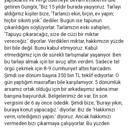
yaptıklarını ve vergi ödemeye devam ettiklerini dile
getiren Güngör, "Biz 15 yıldır burada yaşıyoruz. Tarlayı
aldığımız kişiler bize, 'Tarlanızı ekin, biçin, ev yapın;
hiçbir sıkıntı yok.' dediler. Bugün ise tapunun
çıkarıldığını söylüyorlar. Tarlamızın eski sahipleri,
'Tapuyu çıkaracağız, size de cüzi bir miktar
vereceğiz.' diyorlar. Verdikleri miktar, hakkımızın yüzde
biri bile değil. Bunu kabul etmiyoruz. Kabul
etmediğimiz için de sürekli tartışmalar yaşanıyor. Ben
bu tarlayı almak için bir avuç altın verdim. Sadece tel
örgü çekmek için 8-9 cumhuriyet altını harcadım.
Şimdi ise dönüm başına 350 bin TL teklif ediyorlar. O
gün yaptığım masrafları bile karşılamıyor. 5 dönümlük
arsamız ortak olduğu için bir arkadaşımız adına imar
barışına başvurduk. Belgelerimiz de var. En son
vergisini de 6 ay önce ödedik. Şimdi bize, 'Burayı yıkın,
buraya konut yapacağız.' diyorlar. Biz de 'Hakkımızı
verin, istediğinizi yapın.' diyoruz. Ancak hakkımızı
vermeden bizi çıkarmaya çalışıyorlar. Bu yüzden