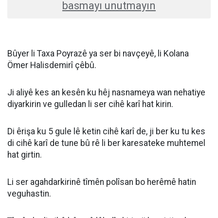
basmayı unutmayın
Bûyer li Taxa Poyrazê ya ser bi navçeyê, li Kolana
Ömer Halisdemirî çêbû.
Ji aliyê kes an kesên ku hêj nasnameya wan nehatiye
diyarkirin ve gulledan li ser cihê karî hat kirin.
Di êrişa ku 5 gule lê ketin cihê karî de, ji ber ku tu kes
di cihê karî de tune bû rê li ber karesateke muhtemel
hat girtin.
Li ser agahdarkirinê tîmên polîsan bo herêmê hatin
veguhastin.