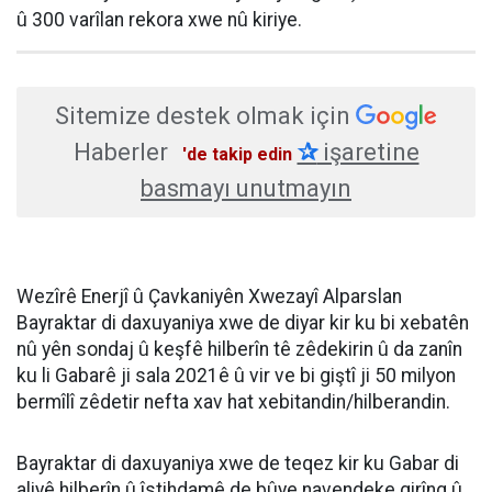
û 300 varîlan rekora xwe nû kiriye.
Sitemize destek olmak için
Haberler
✰
işaretine
'de takip edin
basmayı unutmayın
Wezîrê Enerjî û Çavkaniyên Xwezayî Alparslan
Bayraktar di daxuyaniya xwe de diyar kir ku bi xebatên
nû yên sondaj û keşfê hilberîn tê zêdekirin û da zanîn
ku li Gabarê ji sala 2021ê û vir ve bi giştî ji 50 milyon
bermîlî zêdetir nefta xav hat xebitandin/hilberandin.
Bayraktar di daxuyaniya xwe de teqez kir ku Gabar di
aliyê hilberîn û îstihdamê de bûye navendeke girîng û