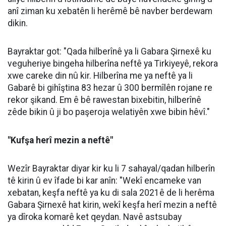
anî ziman ku xebatên li herêmê bê navber berdewam
dikin.
Bayraktar got: "Qada hilberînê ya li Gabara Şirnexê ku
veguheriye bingeha hilberîna neftê ya Tirkiyeyê, rekora
xwe careke din nû kir. Hilberîna me ya neftê ya li
Gabarê bi gihîştina 83 hezar û 300 bermîlên rojane re
rekor şikand. Em ê bê rawestan bixebitin, hilberînê
zêde bikin û ji bo paşeroja welatiyên xwe bibin hêvî."
"Kufşa herî mezin a neftê"
Wezîr Bayraktar diyar kir ku li 7 sahayal/qadan hilberîn
tê kirin û ev îfade bi kar anîn: "Wekî encameke van
xebatan, keşfa neftê ya ku di sala 2021ê de li herêma
Gabara Şirnexê hat kirin, wekî keşfa herî mezin a neftê
ya dîroka komarê ket qeydan. Navê astsubay