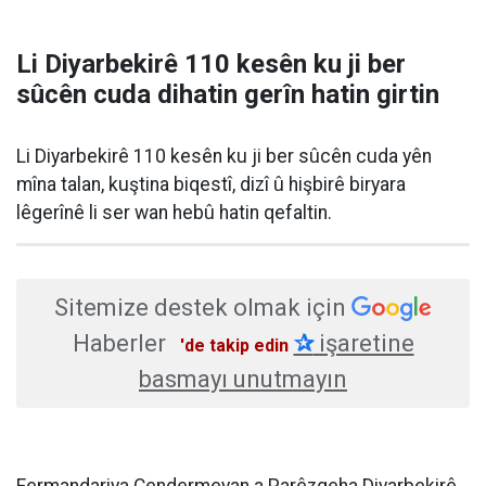
Li Diyarbekirê 110 kesên ku ji ber
sûcên cuda dihatin gerîn hatin girtin
Li Diyarbekirê 110 kesên ku ji ber sûcên cuda yên
mîna talan, kuştina biqestî, dizî û hişbirê biryara
lêgerînê li ser wan hebû hatin qefaltin.
Sitemize destek olmak için
Haberler
✰
işaretine
'de takip edin
basmayı unutmayın
Fermandariya Cendermeyan a Parêzgeha Diyarbekirê