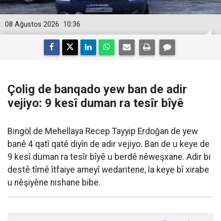
08 Ağustos 2026
10:36
Çolig de banqado yew ban de adir
vejiyo: 9 kesî duman ra tesîr bîyê
Bingöl de Mehellaya Recep Tayyip Erdoğan de yew
banê 4 qatî qatê diyîn de adir vejiyo. Ban de u keye de
9 kesî duman ra tesîr bîyê u berdê nêweşxane. Adir bi
destê tîmê îtfaiye ameyî wedaritene, la keye bî xirabe
u nêşiyêne nishane bibe.