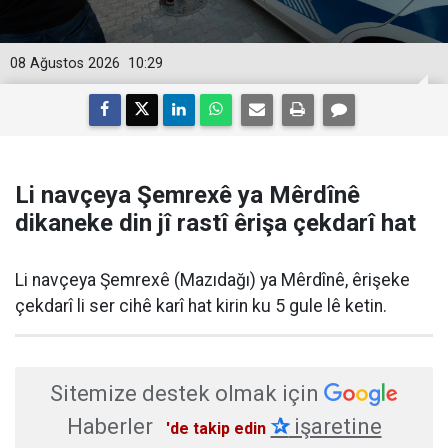
08 Ağustos 2026
10:29
Li navçeya Şemrexê ya Mêrdînê
dikaneke din jî rastî êrişa çekdarî hat
Li navçeya Şemrexê (Mazıdağı) ya Mêrdînê, êrişeke
çekdarî li ser cihê karî hat kirin ku 5 gule lê ketin.
Sitemize destek olmak için
Haberler
✰
işaretine
'de takip edin