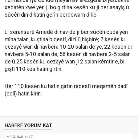
xebatên xwe yên ji bo girtina kesên ku ji ber asayîş û
sûcên din dihatin gerîn berdewam dike.
Li seranserê Amedê di nav de ji ber sûcên cuda yên
mîna talan, kuştina biqestî, dizî û hişbirê; 7 kesên ku
cezayê wan di navbera 10-20 salan de ye, 22 kesên di
navbera 5-10 salan de, 56 kesên di navbera 2-5 salan
de û 25 kesên ku cezayê wan ji 2 salan kêmtir e, bi
giştî 110 kes hatin girtin.
Her 110 kesên ku hatin girtin radestî meqamên dadî
(edlî) hatin kirin.
HABERE
YORUM KAT