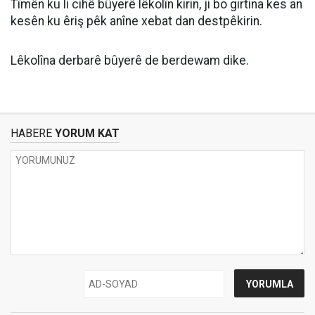
Tîmên ku li cihê bûyerê lêkolîn kirin, ji bo girtina kes an
kesên ku êriş pêk anîne xebat dan destpêkirin.
Lêkolîna derbarê bûyerê de berdewam dike.
HABERE
YORUM KAT