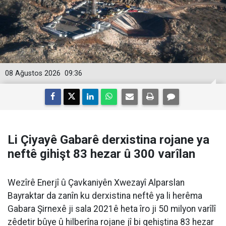
08 Ağustos 2026
09:36
Li Çiyayê Gabarê derxistina rojane ya
neftê gihişt 83 hezar û 300 varîlan
Wezîrê Enerjî û Çavkaniyên Xwezayî Alparslan
Bayraktar da zanîn ku derxistina neftê ya li herêma
Gabara Şirnexê ji sala 2021ê heta îro ji 50 milyon varîlî
zêdetir bûye û hilberîna rojane jî bi gehiştina 83 hezar