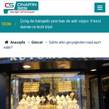
Çolig de banqado yew ban de adir vejiyo: 9 kesî
10:36
duman ra tesîr bîyê
Anasayfa
Güncel
Sahte altın gerçeğinden nasıl ayırt
edilir?