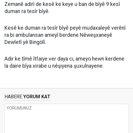
Zemanê adirî de kesê ke keye u ban de bîyê 9 kesî
duman ra tesîr bîyê.
Kesê ke duman ra tesîr bîyê peyê mudaxaleyê verênî
ra bi ambulansan ameyî berdene Nêweşxaneyê
Dewletî yê Bingölî.
Adir ke tîmê îtfaiye ver daya cı, ameyo hewn kerdene
la daire bîya xirabe u nêşiyena şuxulnayene.
HABERE
YORUM KAT