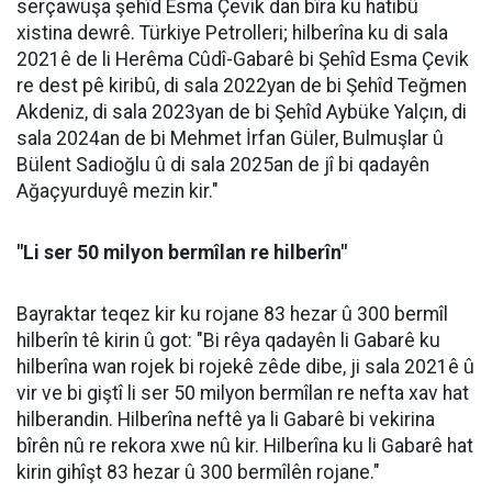
serçawuşa şehîd Esma Çevik dan bîra ku hatibû
xistina dewrê. Türkiye Petrolleri; hilberîna ku di sala
2021ê de li Herêma Cûdî-Gabarê bi Şehîd Esma Çevik
re dest pê kiribû, di sala 2022yan de bi Şehîd Teğmen
Akdeniz, di sala 2023yan de bi Şehîd Aybüke Yalçın, di
sala 2024an de bi Mehmet İrfan Güler, Bulmuşlar û
Bülent Sadioğlu û di sala 2025an de jî bi qadayên
Ağaçyurduyê mezin kir."
"Li ser 50 milyon bermîlan re hilberîn"
Bayraktar teqez kir ku rojane 83 hezar û 300 bermîl
hilberîn tê kirin û got: "Bi rêya qadayên li Gabarê ku
hilberîna wan rojek bi rojekê zêde dibe, ji sala 2021ê û
vir ve bi giştî li ser 50 milyon bermîlan re nefta xav hat
hilberandin. Hilberîna neftê ya li Gabarê bi vekirina
bîrên nû re rekora xwe nû kir. Hilberîna ku li Gabarê hat
kirin gihîşt 83 hezar û 300 bermîlên rojane."