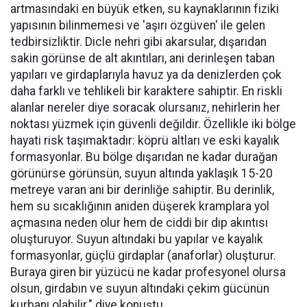
artmasındaki en büyük etken, su kaynaklarının fiziki
yapısının bilinmemesi ve 'aşırı özgüven' ile gelen
tedbirsizliktir. Dicle nehri gibi akarsular, dışarıdan
sakin görünse de alt akıntıları, ani derinleşen taban
yapıları ve girdaplarıyla havuz ya da denizlerden çok
daha farklı ve tehlikeli bir karaktere sahiptir. En riskli
alanlar nereler diye soracak olursanız, nehirlerin her
noktası yüzmek için güvenli değildir. Özellikle iki bölge
hayati risk taşımaktadır: köprü altları ve eski kayalık
formasyonlar. Bu bölge dışarıdan ne kadar durağan
görünürse görünsün, suyun altında yaklaşık 15-20
metreye varan ani bir derinliğe sahiptir. Bu derinlik,
hem su sıcaklığının aniden düşerek kramplara yol
açmasına neden olur hem de ciddi bir dip akıntısı
oluşturuyor. Suyun altındaki bu yapılar ve kayalık
formasyonlar, güçlü girdaplar (anaforlar) oluşturur.
Buraya giren bir yüzücü ne kadar profesyonel olursa
olsun, girdabın ve suyun altındaki çekim gücünün
kurbanı olabilir." diye konuştu.