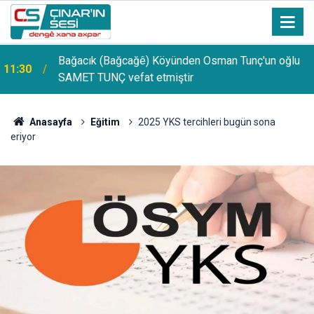
Bağacık (Bağcağê) Köyünden Osman Tunç'un oğlu
11:30
SAMET TUNÇ vefat etmiştir
Anasayfa
Eğitim
2025 YKS tercihleri bugün sona
eriyor