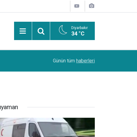
Diyarbakır
34 °C
PDR Uzmanı Muhammed Beşir Özçelik: Hiçbir şe
11:24
Günün tüm
haberleri
başarı sırasına göre tercih yapılmalı
ıyaman