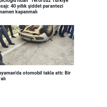
pıcıoğlu'ndan "Terörsüz Türkiye"
ajı: 40 yıllık şiddet parantezi
mamen kapanmalı
ıyaman'da otomobil takla attı: Bir
alı