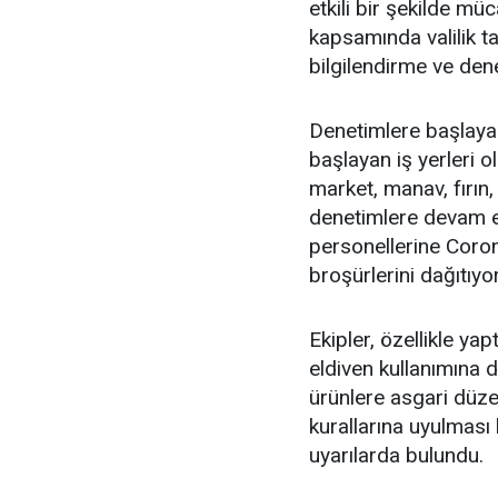
etkili bir şekilde m
kapsamında valilik ta
bilgilendirme ve dene
Denetimlere başlayan
başlayan iş yerleri o
market, manav, fırın
denetimlere devam e
personellerine Corona
broşürlerini dağıtıyor
Ekipler, özellikle y
eldiven kullanımına d
ürünlere asgari düze
kurallarına uyulması
uyarılarda bulundu.