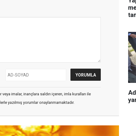
Ya
mes
ta
Ad
veya imalar, inançlara saldırı içeren, imla kuralları ile
yar
flerle yazılmış yorumlar onaylanmamaktadır.