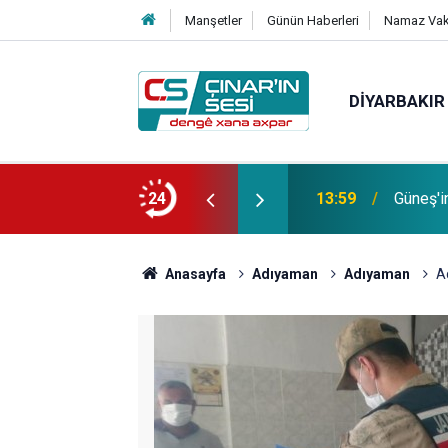
Manşetler
Günün Haberleri
Namaz Vaki
DIYARBAKIR
Bağacı
fotoğrafı çekildi
24
11:30
etmiştir
Anasayfa
Adıyaman
Adıyaman
A