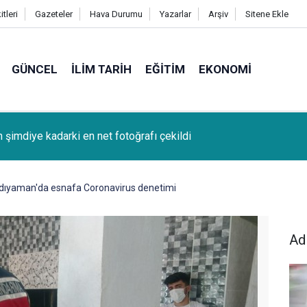
tleri
Gazeteler
Hava Durumu
Yazarlar
Arşiv
Sitene Ekle
GÜNCEL
İLIM TARIH
EĞITIM
EKONOMI
k (Bağcağê) Köyünden Osman Tunç'un oğlu SAMET TUNÇ vefat
dıyaman'da esnafa Coronavirus denetimi
Ad