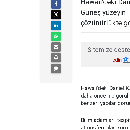
Hawaii'deki Dan
Güneş yüzeyini
çözünürlükte gö
Sitemize deste
✰
edin
Hawaii'deki Daniel 
daha önce hiç görülm
benzeri yapılar görü
Bilim adamları, tespi
atmosferi olan koro