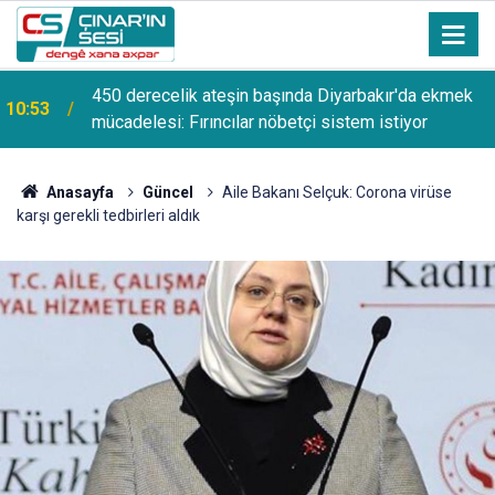
Dr. Ergün: Yaz aylarında bilinçsiz su tüketimi ciddi
10:52
sağlık sorunlarına yol açabilir
Anasayfa
Güncel
Aile Bakanı Selçuk: Corona virüse
karşı gerekli tedbirleri aldık