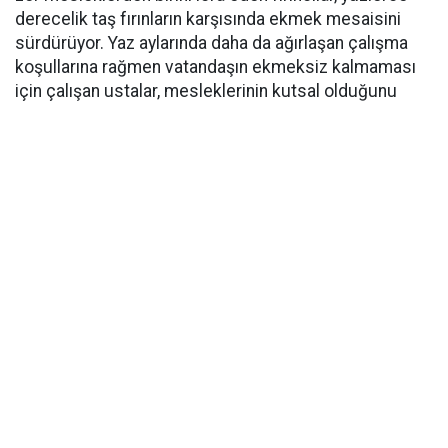
derecelik taş fırınların karşısında ekmek mesaisini
sürdürüyor. Yaz aylarında daha da ağırlaşan çalışma
koşullarına rağmen vatandaşın ekmeksiz kalmaması
için çalışan ustalar, mesleklerinin kutsal olduğunu
ancak yeterli değeri görmediğini ifade etti.
Ağır çalışma koşulları ve sosyal yaşamdan uzak bir
çalışma düzeni nedeniyle gençlerin fırıncılık
mesleğine ilgi göstermediğini belirten ustalar, gerekli
düzenlemelerin yapılmaması halinde gelecekte
nitelikli usta yetiştirmenin daha da zorlaşacağı
hatırlatmasında bulundu. Belediye ve ilgili kurumlara
çağrıda bulunan fırıncılar, haftalık nöbetçi sisteminin
hayata geçirilmesiyle hem çalışanların dinlenme
imkânı bulacağını hem de mesleğin
sürdürülebilirliğine katkı sağlanacağını ifade etti.