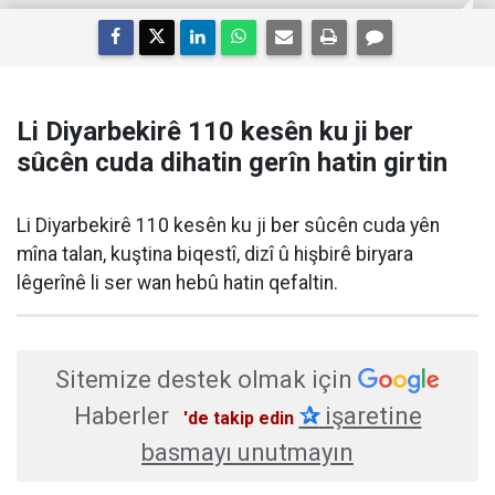
Li Diyarbekirê 110 kesên ku ji ber
sûcên cuda dihatin gerîn hatin girtin
Li Diyarbekirê 110 kesên ku ji ber sûcên cuda yên
mîna talan, kuştina biqestî, dizî û hişbirê biryara
lêgerînê li ser wan hebû hatin qefaltin.
Sitemize destek olmak için
Haberler
✰
işaretine
'de takip edin
basmayı unutmayın