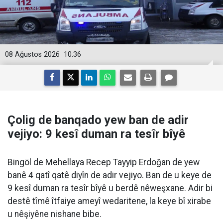
08 Ağustos 2026
10:36
Çolig de banqado yew ban de adir
vejiyo: 9 kesî duman ra tesîr bîyê
Bingöl de Mehellaya Recep Tayyip Erdoğan de yew
banê 4 qatî qatê diyîn de adir vejiyo. Ban de u keye de
9 kesî duman ra tesîr bîyê u berdê nêweşxane. Adir bi
destê tîmê îtfaiye ameyî wedaritene, la keye bî xirabe
u nêşiyêne nishane bibe.