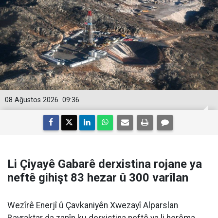
08 Ağustos 2026
09:36
Li Çiyayê Gabarê derxistina rojane ya
neftê gihişt 83 hezar û 300 varîlan
Wezîrê Enerjî û Çavkaniyên Xwezayî Alparslan