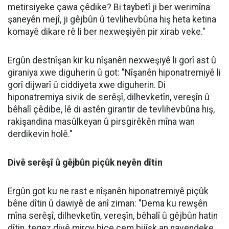
Dr. Mûhemmed Emîn Ergûn: Di mehên
havînê de vexwarina bêzanistî ya avê
dikare bibe sedema pirsgirêkên
tenduristiyê yên giran
Mütaxassisê Nexweşiyên Hindirrî (Daxilî) Dr.
Mûhemmed Emîn Ergûn hişyarî da ku vexwarina
nezanistî ya avê di demên havînê de dibe ku rê li ber
pirsgirêkên mezin ên tenduristiyê veke.
Sitemize destek olmak için
Haberler
✰
işaretine
'de takip edin
basmayı unutmayın