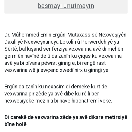
HABERE
YORUM KAT
UYARI:
Küfür, hakaret, rencide edici cümleler veya imalar, inançlara saldırı
içeren, imla kuralları ile yazılmamış,