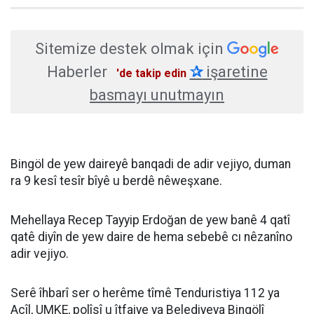
Sitemize destek olmak için
Haberler
✰
işaretine
'de takip edin
basmayı unutmayın
Bingöl de yew daireyê banqadi de adir vejiyo, duman
ra 9 kesî tesîr bîyê u berdê nêweşxane.
Mehellaya Recep Tayyip Erdoğan de yew banê 4 qatî
qatê diyîn de yew daire de hema sebebê cı nêzanîno
adir vejiyo.
Serê îhbarî ser o herême tîmê Tenduristiya 112 ya
Acîl, UMKE, polîsî u îtfaiye ya Belediyeya Bingölî