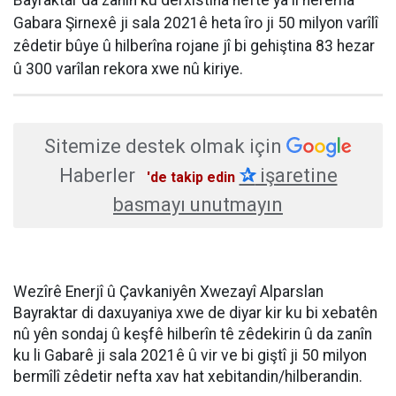
Bayraktar da zanîn ku derxistina neftê ya li herêma
Gabara Şirnexê ji sala 2021ê heta îro ji 50 milyon varîlî
zêdetir bûye û hilberîna rojane jî bi gehiştina 83 hezar
û 300 varîlan rekora xwe nû kiriye.
Sitemize destek olmak için
Haberler
✰
işaretine
'de takip edin
basmayı unutmayın
Wezîrê Enerjî û Çavkaniyên Xwezayî Alparslan
Bayraktar di daxuyaniya xwe de diyar kir ku bi xebatên
nû yên sondaj û keşfê hilberîn tê zêdekirin û da zanîn
ku li Gabarê ji sala 2021ê û vir ve bi giştî ji 50 milyon
bermîlî zêdetir nefta xav hat xebitandin/hilberandin.