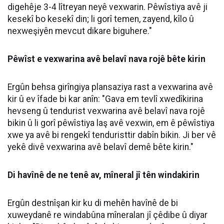
metirsiyên mezin çêdike û got: "Di carekê de
vexwarina 3 yan 4 lître ava peyvekî dikare metirsiyê
çêbike. Divê mirov vexwarina avê belavî nava tevahiya
rojê bike û bi pîvanekê vexwe."
Ergûn eşkere kir ku hiponatremî ji ber vexwarina zêde
ya avê peyda dibe û got: "Kêmbûna reja sodyuma nav
xwînê ya ji binî 135î re dibe sedema hiponatremiyê. Di
vê rewşê de ava zêde dikişîne nav şaneyan û şane
dest bi stûrbon û werimînê dikin."
Werimîna şaneyên mejî dikare mirov bixe komayê
Ergûn ragihand ku hiponatremî bi taybetî li ser mejî
encamên xirab çêdike û weha axivî: "Ev rewş
metirsiyeke çawa çêdike? Bi taybetî ji ber werimîna
şaneyên mejî, ji gêjbûn û tevlihevbûna hiş heta ketina
komayê dikare rê li ber nexweşiyên pir xirab veke."