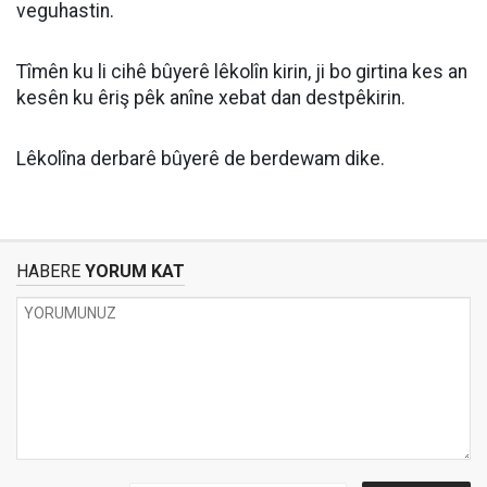
veguhastin.
Tîmên ku li cihê bûyerê lêkolîn kirin, ji bo girtina kes an
kesên ku êriş pêk anîne xebat dan destpêkirin.
Lêkolîna derbarê bûyerê de berdewam dike.
HABERE
YORUM KAT