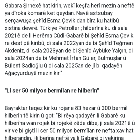
Gabara Şirnexê hat kirin, wekî keşfa herî mezin a neftê
ya dîroka komarê ket qeydan. Navê astsubay
serçawuşa şehîd Esma Çevik dan bîra ku hatibû
xistina dewrê. Türkiye Petrolleri; hilberîna ku di sala
2021ê de li Herêma Cûdî-Gabarê bi Şehîd Esma Çevik
re dest pê kiribû, di sala 2022yan de bi Şehîd Teğmen
Akdeniz, di sala 2023yan de bi Şehîd Aybüke Yalçın, di
sala 2024an de bi Mehmet İrfan Güler, Bulmuşlar û
Bülent Sadioğlu û di sala 2025an de jî bi qadayên
Ağaçyurduyê mezin kir."
"Li ser 50 milyon bermîlan re hilberîn"
Bayraktar teqez kir ku rojane 83 hezar û 300 bermîl
hilberîn tê kirin û got: "Bi rêya qadayên li Gabarê ku
hilberîna wan rojek bi rojekê zêde dibe, ji sala 2021ê û
vir ve bi giştî li ser 50 milyon bermîlan re nefta xav hat
hilberandin. Hilberîna neftê ya li Gabarê bi vekirina