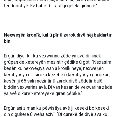
Dr. Mûhemmed Emîn Ergûn, Mütaxassisê Nexweşiyên
Daxilî yê Nexweşxaneya Lêkolîn û Perwerdehiyê ya
Sêrtê, bal kişand ser ferziya vexwarina avê di mehên
germ ên havînê de û da zanîn ku çiqas ku vexwarina
avê ya bi pîvana pêwîst girîng e, bi rengê rast
vexwarina wê jî ewçend xwedî nirx û girîngî ye.
Ergûn da zanîn ku nexasim di demeke kurt de
vexwarina pir zêde ya avê dibe ku rê li ber
nexweşiyeke mezin a bi navê hiponatremî veke.
Di carekê de vexwarina zêde ya avê dikare metirsiyê
bîne holê
Ergûn bal kişand ser wê yekê ku di carekê de
vexwarina rêjeyeke zêde ya avê ji bo tenduristiyê