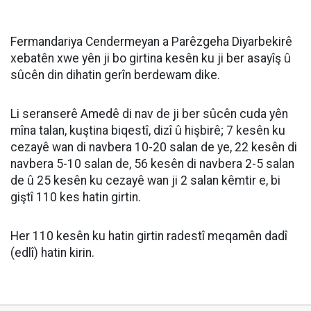
Fermandariya Cendermeyan a Parêzgeha Diyarbekirê
xebatên xwe yên ji bo girtina kesên ku ji ber asayîş û
sûcên din dihatin gerîn berdewam dike.
Li seranserê Amedê di nav de ji ber sûcên cuda yên
mîna talan, kuştina biqestî, dizî û hişbirê; 7 kesên ku
cezayê wan di navbera 10-20 salan de ye, 22 kesên di
navbera 5-10 salan de, 56 kesên di navbera 2-5 salan
de û 25 kesên ku cezayê wan ji 2 salan kêmtir e, bi
giştî 110 kes hatin girtin.
Her 110 kesên ku hatin girtin radestî meqamên dadî
(edlî) hatin kirin.