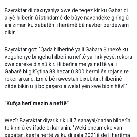
Bayraktar di daxuyaniya xwe de teqez kir ku Gabar di
aliyê hilberîn û îstihdamê de bûye navendeke girîng û
anî ziman ku xebatên li herêmê bê navber berdewam
dikin.
Bayraktar got: "Qada hilberînê ya li Gabara Şirnexê ku
veguheriye bingeha hilberîna neftê ya Tirkiyeyê, rekora
xwe careke din nû kir. Hilberîna me ya neftê ya li
Gabarê bi gihîştina 83 hezar û 300 bermîlên rojane re
rekor şikand. Em ê bê rawestan bixebitin, hilberînê
zêde bikin û ji bo paşeroja welatiyên xwe bibin hêvî."
"Kufşa herî mezin a neftê"
Wezîr Bayraktar diyar kir ku li 7 sahayal/qadan hilberîn
tê kirin û ev îfade bi kar anîn: "Wekî encameke van
xebatan, keşfa neftê ya ku di sala 2021ê de li herêma