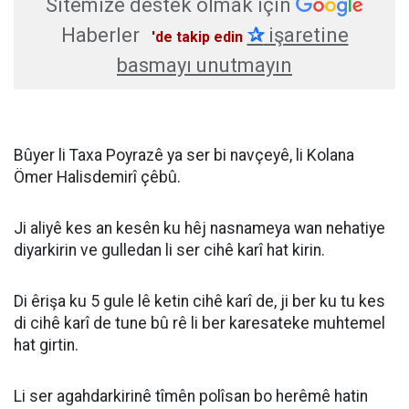
Sitemize destek olmak için
Haberler
✰
işaretine
'de takip edin
basmayı unutmayın
Bûyer li Taxa Poyrazê ya ser bi navçeyê, li Kolana
Ömer Halisdemirî çêbû.
Ji aliyê kes an kesên ku hêj nasnameya wan nehatiye
diyarkirin ve gulledan li ser cihê karî hat kirin.
Di êrişa ku 5 gule lê ketin cihê karî de, ji ber ku tu kes
di cihê karî de tune bû rê li ber karesateke muhtemel
hat girtin.
Li ser agahdarkirinê tîmên polîsan bo herêmê hatin