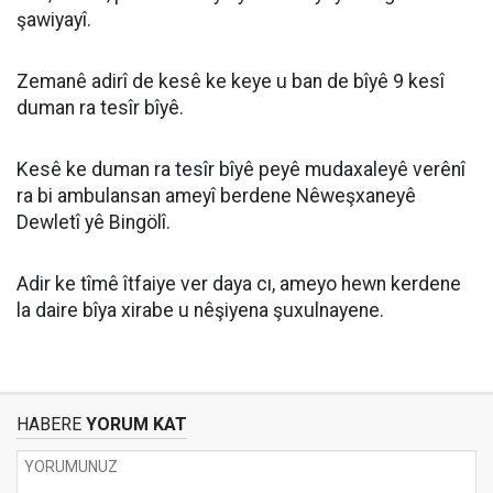
şawiyayî.
Zemanê adirî de kesê ke keye u ban de bîyê 9 kesî
duman ra tesîr bîyê.
Kesê ke duman ra tesîr bîyê peyê mudaxaleyê verênî
ra bi ambulansan ameyî berdene Nêweşxaneyê
Dewletî yê Bingölî.
Adir ke tîmê îtfaiye ver daya cı, ameyo hewn kerdene
la daire bîya xirabe u nêşiyena şuxulnayene.
HABERE
YORUM KAT