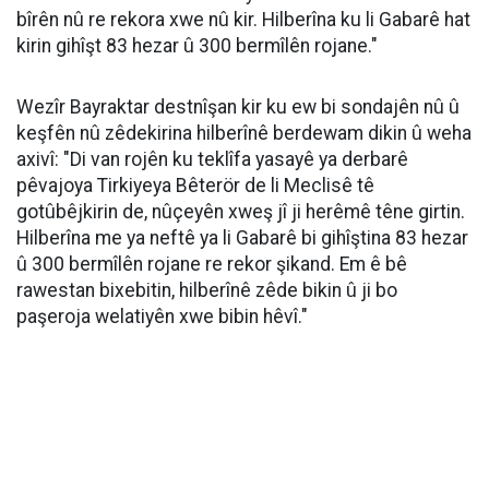
bîrên nû re rekora xwe nû kir. Hilberîna ku li Gabarê hat
kirin gihîşt 83 hezar û 300 bermîlên rojane."
Wezîr Bayraktar destnîşan kir ku ew bi sondajên nû û
keşfên nû zêdekirina hilberînê berdewam dikin û weha
axivî: "Di van rojên ku teklîfa yasayê ya derbarê
pêvajoya Tirkiyeya Bêterör de li Meclisê tê
gotûbêjkirin de, nûçeyên xweş jî ji herêmê têne girtin.
Hilberîna me ya neftê ya li Gabarê bi gihîştina 83 hezar
û 300 bermîlên rojane re rekor şikand. Em ê bê
rawestan bixebitin, hilberînê zêde bikin û ji bo
paşeroja welatiyên xwe bibin hêvî."