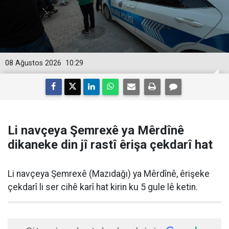
08 Ağustos 2026
10:29
Li navçeya Şemrexê ya Mêrdînê
dikaneke din jî rastî êrişa çekdarî hat
Li navçeya Şemrexê (Mazıdağı) ya Mêrdînê, êrişeke
çekdarî li ser cihê karî hat kirin ku 5 gule lê ketin.