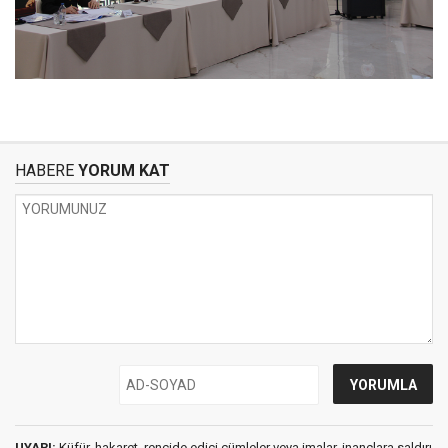
HABERE
YORUM KAT
UYARI:
Küfür, hakaret, rencide edici cümleler veya imalar, inançlara saldırı