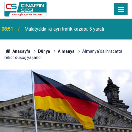
Adıyaman’da yol verme kavgası: Minibüs şoförünü
08:50
darp eden şahıslar tutuklandı
Anasayfa
Dünya
Almanya
Almanya’da ihracatta
rekor düşüş yaşandı