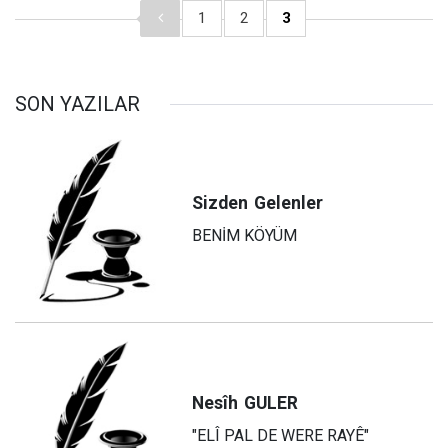
1
2
3
SON YAZILAR
Sizden
Gelenler
BENİM KÖYÜM
Nesîh
GULER
"ELÎ PAL DE WERE RAYÊ"