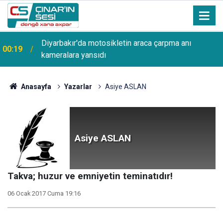
Diyarbakır'da motosikletin araca çarpma anı
00:19
kameralara yansıdı
00:08
Filistin Konvoyu Diyarbakır'da şehir turu attı
Anasayfa
Yazarlar
Asiye ASLAN
Asiye ASLAN
Takva; huzur ve emniyetin teminatıdır!
06 Ocak 2017 Cuma 19:16