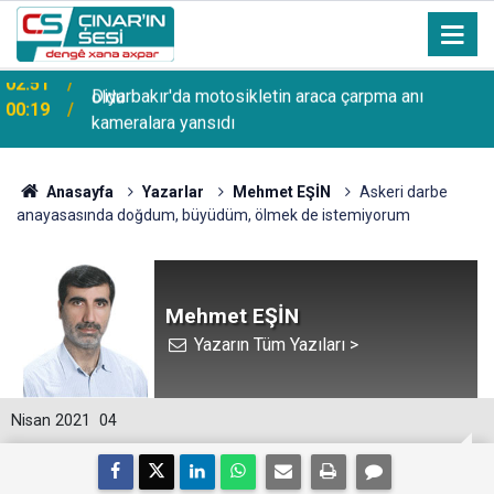
Diyarbakır'da motosikletin araca çarpma anı
00:19
kameralara yansıdı
Anasayfa
Yazarlar
Mehmet EŞİN
Askeri darbe
anayasasında doğdum, büyüdüm, ölmek de istemiyorum
Mehmet EŞİN
Yazarın Tüm Yazıları >
Nisan 2021
04