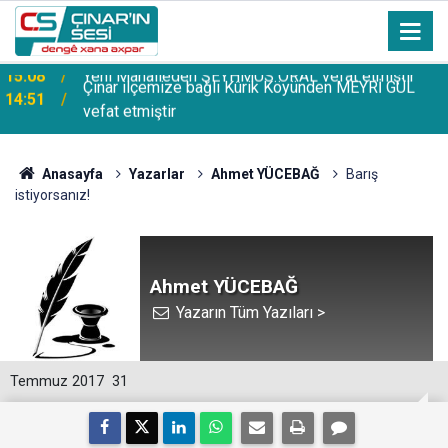
Çınar ilçemize bağlı Kûrik Köyünden MEYRİ GÜL
14:51
vefat etmiştir
Anasayfa
Yazarlar
Ahmet YÜCEBAĞ
Barış
istiyorsanız!
Ahmet YÜCEBAĞ
Yazarın Tüm Yazıları >
Temmuz 2017
31