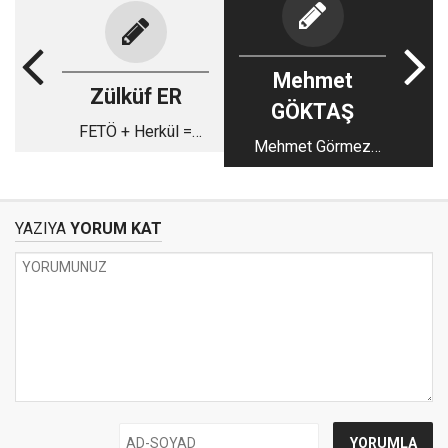
Mehmet
Zülküf ER
GÖKTAŞ
FETÖ + Herkül =
Mehmet Görmez
İlluminati!
giderken bir ulema
değerlendirmesi
YAZIYA
YORUM KAT