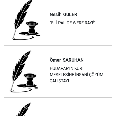
Nesîh
GULER
"ELÎ PAL DE WERE RAYÊ"
Ömer
SARUHAN
HÜDAPAR’IN KÜRT
MESELESİNE İNSANİ ÇÖZÜM
ÇALIŞTAYI