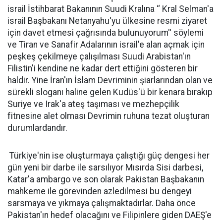
israil İstihbarat Bakanının Suudi Kralına ‘‘ Kral Selman'a
israil Başbakanı Netanyahu'yu ülkesine resmi ziyaret
için davet etmesi çağrısında bulunuyorum'' söylemi
ve Tiran ve Sanafir Adalarının israil'e alan açmak için
peşkeş çekilmeye çalışılması Suudi Arabistan'ın
Filistin'i kendine ne kadar dert ettiğini gösteren bir
haldir. Yine İran'ın İslam Devriminin şiarlarından olan ve
sürekli sloganı haline gelen Kudüs'ü bir kenara bırakıp
Suriye ve Irak'a ateş taşıması ve mezhepçilik
fitnesine alet olması Devrimin ruhuna tezat oluşturan
durumlardandır.
Türkiye'nin ise oluşturmaya çalıştığı güç dengesi her
gün yeni bir darbe ile sarsılıyor Mısırda Sisi darbesi,
Katar'a ambargo ve son olarak Pakistan Başbakanın
mahkeme ile görevinden azledilmesi bu dengeyi
sarsmaya ve yıkmaya çalışmaktadırlar. Daha önce
Pakistan'ın hedef olacağını ve Filipinlere giden DAEŞ'e