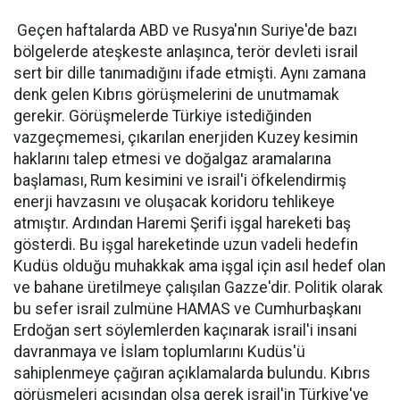
Geçen haftalarda ABD ve Rusya'nın Suriye'de bazı
bölgelerde ateşkeste anlaşınca, terör devleti israil
sert bir dille tanımadığını ifade etmişti. Aynı zamana
denk gelen Kıbrıs görüşmelerini de unutmamak
gerekir. Görüşmelerde Türkiye istediğinden
vazgeçmemesi, çıkarılan enerjiden Kuzey kesimin
haklarını talep etmesi ve doğalgaz aramalarına
başlaması, Rum kesimini ve israil'i öfkelendirmiş
enerji havzasını ve oluşacak koridoru tehlikeye
atmıştır. Ardından Haremi Şerifi işgal hareketi baş
gösterdi. Bu işgal hareketinde uzun vadeli hedefin
Kudüs olduğu muhakkak ama işgal için asıl hedef olan
ve bahane üretilmeye çalışılan Gazze'dir. Politik olarak
bu sefer israil zulmüne HAMAS ve Cumhurbaşkanı
Erdoğan sert söylemlerden kaçınarak israil'i insani
davranmaya ve İslam toplumlarını Kudüs'ü
sahiplenmeye çağıran açıklamalarda bulundu. Kıbrıs
görüşmeleri acısından olsa gerek israil'in Türkiye'ye