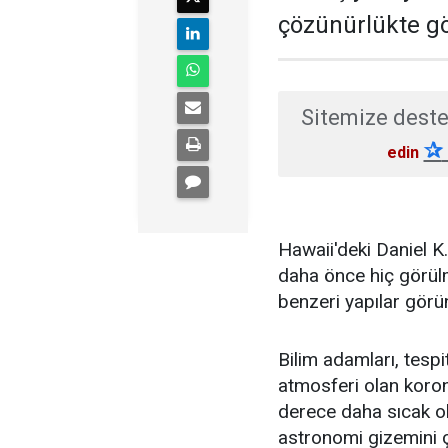
çözünürlükte gö
Sitemize deste
✰
edin
Hawaii'deki Daniel 
daha önce hiç görülm
benzeri yapılar görü
Bilim adamları, tespi
atmosferi olan koro
derece daha sıcak ol
astronomi gizemini ç