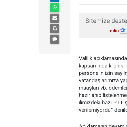
Sitemize deste
✰
edin
Valilik açıklamasında
kapsamında kronik rah
personelin izin say
vatandaşlarımıza yapı
maaşları vb. ödemler
hazırlanıp listelenm
ilimizdeki bazı PTT 
verilemiyordu." denild
Açıklamanın devamın