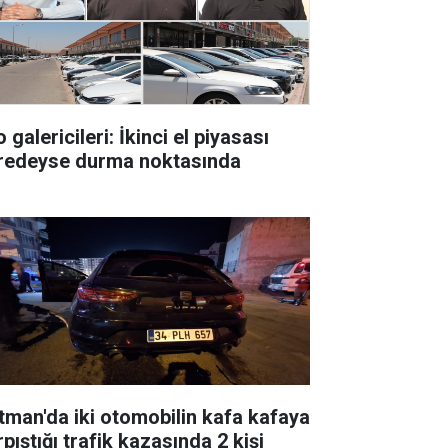
 galericileri: İkinci el piyasası
redeyse durma noktasında
tman'da iki otomobilin kafa kafaya
pıştığı trafik kazasında 2 kişi