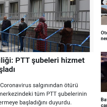
Oto
ne
liği: PTT şubeleri hizmet
şladı
, Coronavirus salgınından ötürü
 merkezindeki tüm PTT şubelerinin
Ba
ermeye başladığını duyurdu.
çar