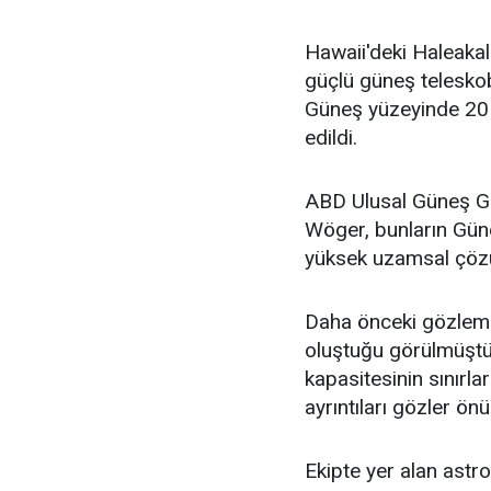
Hawaii'deki Haleaka
güçlü güneş teleskob
Güneş yüzeyinde 20 
edildi.
ABD Ulusal Güneş Gö
Wöger, bunların Gün
yüksek uzamsal çözün
Daha önceki gözleml
oluştuğu görülmüştü.
kapasitesinin sınırl
ayrıntıları gözler ön
Ekipte yer alan astro