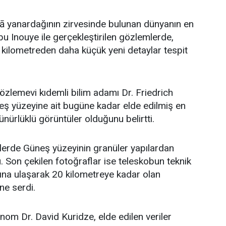
lā yanardağının zirvesinde bulunan dünyanın en
u Inouye ile gerçekleştirilen gözlemlerde,
kilometreden daha küçük yeni detaylar tespit
zlemevi kıdemli bilim adamı Dr. Friedrich
eş yüzeyine ait bugüne kadar elde edilmiş en
ürlüklü görüntüler olduğunu belirtti.
erde Güneş yüzeyinin granüler yapılardan
 Son çekilen fotoğraflar ise teleskobun teknik
arına ulaşarak 20 kilometreye kadar olan
üne serdi.
nom Dr. David Kuridze, elde edilen veriler