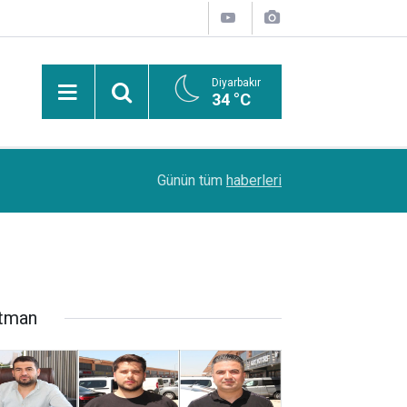
Diyarbakır
34 °C
PDR Uzmanı Muhammed Beşir Özçelik: Hiçbir şe
11:24
Günün tüm
haberleri
başarı sırasına göre tercih yapılmalı
tman