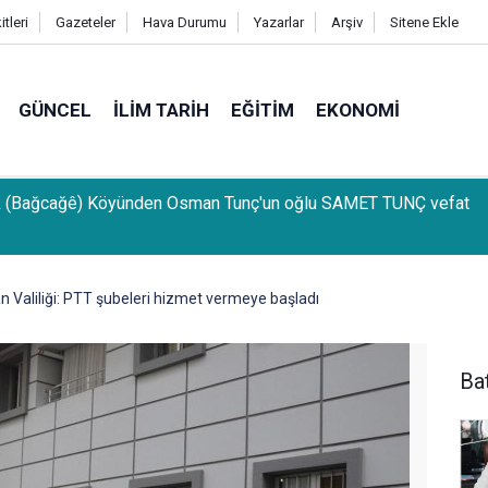
tleri
Gazeteler
Hava Durumu
Yazarlar
Arşiv
Sitene Ekle
GÜNCEL
İLIM TARIH
EĞITIM
EKONOMI
k (Bağcağê) Köyünden Osman Tunç'un oğlu SAMET TUNÇ vefat
 Valiliği: PTT şubeleri hizmet vermeye başladı
Ba