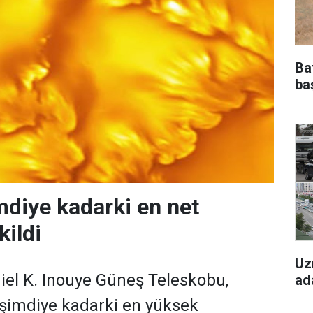
Ba
ba
mdiye kadarki en net
kildi
Uz
iel K. Inouye Güneş Teleskobu,
ad
 şimdiye kadarki en yüksek