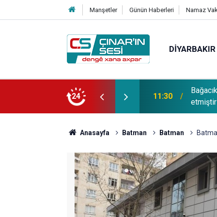
Manşetler
Günün Haberleri
Namaz Vaki
DIYARBAKIR
Bağacı
fotoğrafı çekildi
24
11:30
etmiştir
Anasayfa
Batman
Batman
Batman