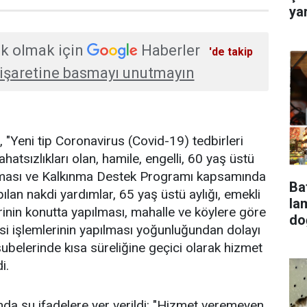
ya
k olmak için
Haberler
'de takip
işaretine basmayı unutmayın
, "Yeni tip Coronavirus (Covid-19) tedbirleri
atsızlıkları olan, hamile, engelli, 60 yaş üstü
ılması ve Kalkınma Destek Programı kapsamında
Ba
lan nakdi yardımlar, 65 yaş üstü aylığı, emekli
lambala
inin konutta yapılması, mahalle ve köylere göre
do
esi işlemlerinin yapılması yoğunluğundan dolayı
şubelerinde kısa süreliğine geçici olarak hizmet
i.
da şu ifadelere yer verildi: "Hizmet veremeyen