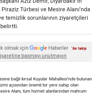
aşkanı Aziz Demir, Diyarbakır'ın
i Piraziz Türbesi ve Mesire Alanı'nda
 ve temizlik sorunlarının ziyaretçileri
elirtti.
k olmak için
Haberler
'de takip
işaretine basmayı unutmayın
çesine bağlı kırsal Kuyular Mahallesi'nde bulunan
izmi açısından önemli bir yere sahip olan
Mesire Alanı, tüm hizmet alanlarından mahrum