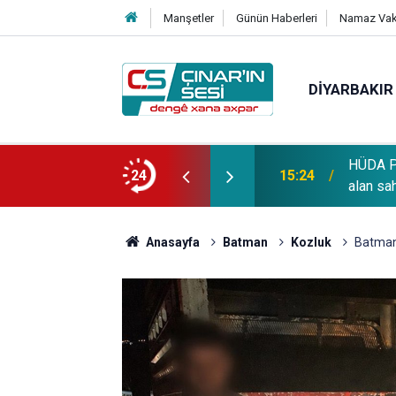
Manşetler
Günün Haberleri
Namaz Vaki
DIYARBAKIR
HÜDA PA
OĞLU vefat etmiştir
24
15:24
alan sa
Anasayfa
Batman
Kozluk
Batman'