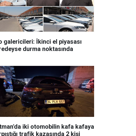
 galericileri: İkinci el piyasası
redeyse durma noktasında
tman'da iki otomobilin kafa kafaya
pıştığı trafik kazasında 2 kişi