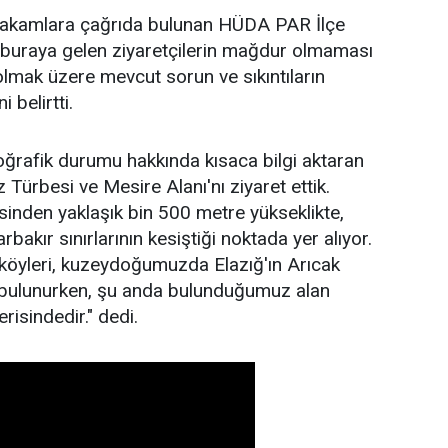
i makamlara çağrıda bulunan HÜDA PAR İlçe
 buraya gelen ziyaretçilerin mağdur olmaması
 olmak üzere mevcut sorun ve sıkıntıların
 belirtti.
oğrafik durumu hakkında kısaca bilgi aktaran
Türbesi ve Mesire Alanı'nı ziyaret ettik.
esinden yaklaşık bin 500 metre yükseklikte,
rbakır sınırlarının kesiştiği noktada yer alıyor.
köyleri, kuzeydoğumuzda Elazığ'ın Arıcak
r bulunurken, şu anda bulunduğumuz alan
erisindedir." dedi.