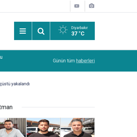
Diyarbakır
37 °C
Bu
15:22
Diyarbakır’da 4 ayrı kurşunlama ve yaralama olay
Günün tüm
haberleri
uçüstü yakalandı
tman