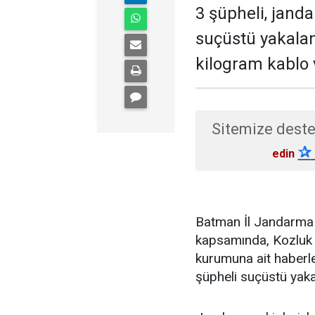
3 şüpheli, jand
suçüstü yakalan
kilogram kablo v
Sitemize deste
✰
edin
Batman İl Jandarma 
kapsamında, Kozluk i
kurumuna ait haberl
şüpheli suçüstü yaka