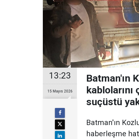
13:23
Batman'ın K
kablolarını
15 Mayıs 2026
suçüstü yak
Batman'ın Kozl
haberleşme hatl