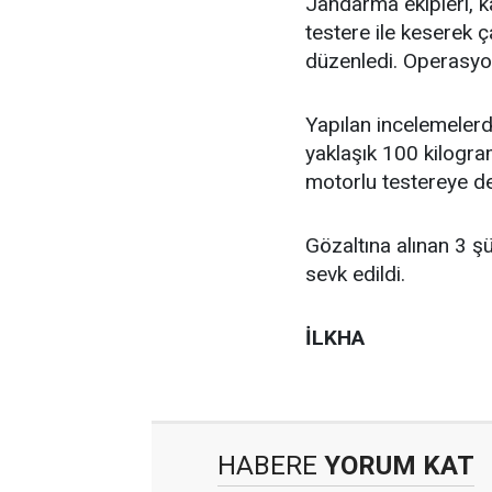
Jandarma ekipleri, 
testere ile keserek 
düzenledi. Operasyon
Yapılan incelemelerde
yaklaşık 100 kilogram
motorlu testereye de
Gözaltına alınan 3 ş
sevk edildi.
İLKHA
HABERE
YORUM KAT