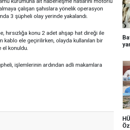
kamu kurumuna ait haberleşme hatlarını motorlu
çalmaya çalışan şahıslara yönelik operasyon
da 3 şüpheli olay yerinde yakalandı.
, hırsızlığa konu 2 adet ahşap hat direği ile
Ba
 kablo ele geçirilirken, olayda kullanılan bir
ya
 el konuldu.
üpheli, işlemlerinin ardından adli makamlara
HÜ
Öz