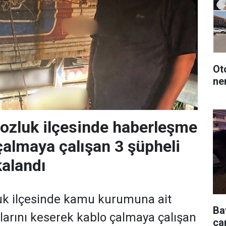
Oto
ne
ozluk ilçesinde haberleşme
 çalmaya çalışan 3 şüpheli
alandı
uk ilçesinde kamu kurumuna ait
Ba
arını keserek kablo çalmaya çalışan
çar