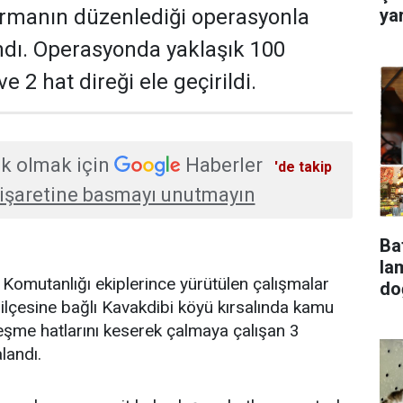
ya
armanın düzenlediği operasyonla
dı. Operasyonda yaklaşık 100
e 2 hat direği ele geçirildi.
k olmak için
Haberler
'de takip
işaretine basmayı unutmayın
Ba
lambala
Komutanlığı ekiplerince yürütülen çalışmalar
do
lçesine bağlı Kavakdibi köyü kırsalında kamu
eşme hatlarını keserek çalmaya çalışan 3
landı.