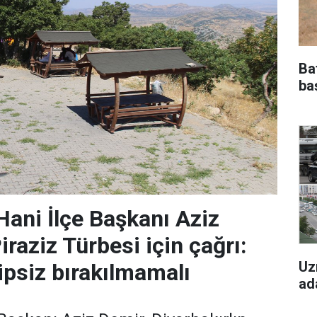
Ba
ba
ani İlçe Başkanı Aziz
raziz Türbesi için çağrı:
Uz
ipsiz bırakılmamalı
ad