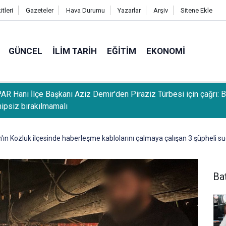
tleri
Gazeteler
Hava Durumu
Yazarlar
Arşiv
Sitene Ekle
GÜNCEL
İLIM TARIH
EĞITIM
EKONOMI
R Hani İlçe Başkanı Aziz Demir'den Piraziz Türbesi için çağrı: 
hipsiz bırakılmamalı
ın Kozluk ilçesinde haberleşme kablolarını çalmaya çalışan 3 şüpheli s
Ba