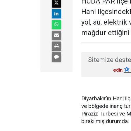
HÜDA PAR İlçe B
Hani ilçesindek
yol, su, elektrik
mağdur ettiğini b
Sitemize deste
✰
edin
Diyarbakır'ın Hani il
ve bölgede inanç tur
Piraziz Türbesi ve 
bırakılmış durumda.