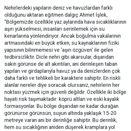
Nehirlerdeki yapıların deniz ve havuzlardan farklı
olduğunu aktaran eğitmen dalgıç Ahmet İşlek,
"Bölgemizde özellikle yaz aylarında hava sıcaklıklarının
aşırı yükselmesi, insanları serinlemek için su
kenarlarına yönlendiriyor. Ancak boğulma vakalarının
artmasındaki en büyük etken, su kaynaklarının fiziki
yapısının bilinmemesi ve 'aşırı özgüven' ile gelen
tedbirsizliktir. Dicle nehri gibi akarsular, dışarıdan
sakin görünse de alt akıntıları, ani derinleşen taban
yapıları ve girdaplarıyla havuz ya da denizlerden çok
daha farklı ve tehlikeli bir karaktere sahiptir. En riskli
alanlar nereler diye soracak olursanız, nehirlerin her
noktası yüzmek için güvenli değildir. Özellikle iki bölge
hayati risk taşımaktadır: köprü altları ve eski kayalık
formasyonlar. Bu bölge dışarıdan ne kadar durağan
görünürse görünsün, suyun altında yaklaşık 15-20
metreye varan ani bir derinliğe sahiptir. Bu derinlik,
hem su sıcaklığının aniden düşerek kramplara yol