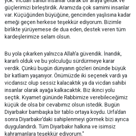
yok. Vicdan sahibi insanlar olarak bir araya geldik ve
güçlerimizi birleştirdik. Aramızda çok samimi insanlar
var. Küçüğünden büyüğüne, gencinden yaşlısına kadar
emeği geçen herkese teşekkür ediyorum. Bizimle
birlikte yürüyemese de dua eden, destek veren tüm
kardeşlerimize selam olsun.
Bu yola çıkarken yalnızca Allah’a güvendik. İnandık,
kararlı olduk ve bu yolculuğu sürdürmeye karar
verdik. Çünkü bugün dünyanın gözleri önünde büyük
bir katliam yaşanıyor. Önümüzde iki seçenek vardı ya
vicdansız olup sessiz kalacaktık ya da vicdan sahibi
insanlar olarak ayağa kalkacaktık. Biz ikinci yolu
seçtik. Kıyamet gününde Rabbimize verebileceğimiz
küçük de olsa bir cevabımız olsun istedik. Bugün
Diyarbakır bambaşka bir tablo ortaya koydu. Urfa’dan
sonra Diyarbakır’daki sahiplenmeyi görmek bizi ayrıca
duygulandırdı. Tüm Diyarbakır halkına ve isimsiz
kahramanlara teşekkür ediyorum."