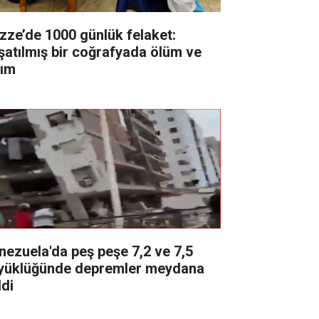
zze’de 1000 günlük felaket:
şatılmış bir coğrafyada ölüm ve
kım
nezuela'da peş peşe 7,2 ve 7,5
yüklüğünde depremler meydana
ldi