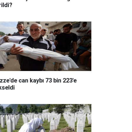
ildi?
zze'de can kaybı 73 bin 223'e
kseldi