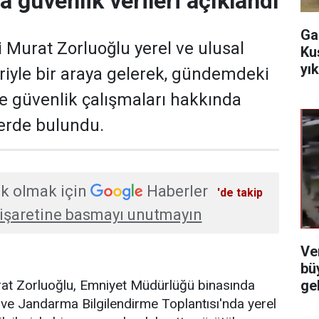
a güvenlik verileri açıklandı
Ga
i Murat Zorluoğlu yerel ve ulusal
Ku
yı
eriyle bir araya gelerek, gündemdeki
ve güvenlik çalışmaları hakkında
erde bulundu.
k olmak için
Haberler
'de takip
işaretine basmayı unutmayın
Ve
bü
ge
urat Zorluoğlu, Emniyet Müdürlüğü binasında
ve Jandarma Bilgilendirme Toplantısı'nda yerel