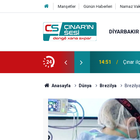
Manşetler
Günün Haberleri
Namaz Vaki
DIYARBAKIR
 vefat etmiştir
24
14:51
Çınar i
Anasayfa
Dünya
Brezilya
Brezilya