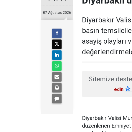
Diyarbakır'd
07 Ağustos 2026
Diyarbakır Valis
basın temsilcil
asayiş olayları 
değerlendirmel
Sitemize deste
✰
edin
Diyarbakır Valisi M
düzenlenen Emniyet 