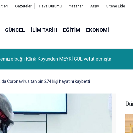
tleri
Gazeteler
Hava Durumu
Yazarlar
Arşiv
Sitene Ekle
GÜNCEL
İLIM TARIH
EĞITIM
EKONOMI
lçemize bağlı Kûrik Köyünden MEYRİ GÜL vefat etmiştir
'da Coronavirus'tan bin 274 kişi hayatını kaybetti
Dü