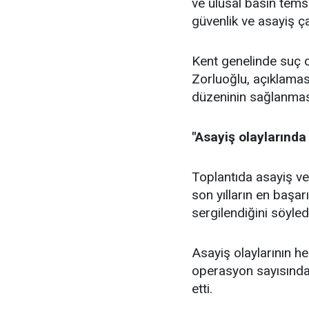
ve ulusal basın temsi
güvenlik ve asayiş ç
Kent genelinde suç o
Zorluoğlu, açıklamas
düzeninin sağlanmasın
"Asayiş olaylarında
Toplantıda asayiş ver
son yılların en başar
sergilendiğini söyled
Asayiş olaylarının he
operasyon sayısındak
etti.