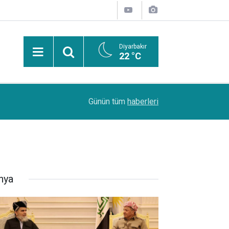
Diyarbakır
22 °C
Uzmanından güneşten korunma uyarısı: Güneş leke
14:44
Günün tüm
haberleri
kanserlerine de yol açabilir
nya