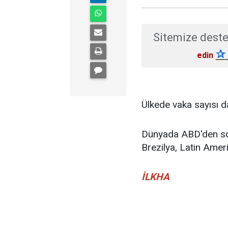
Sitemize deste
✰
edin
Ülkede vaka sayısı d
Dünyada ABD'den so
Brezilya, Latin Amer
İLKHA