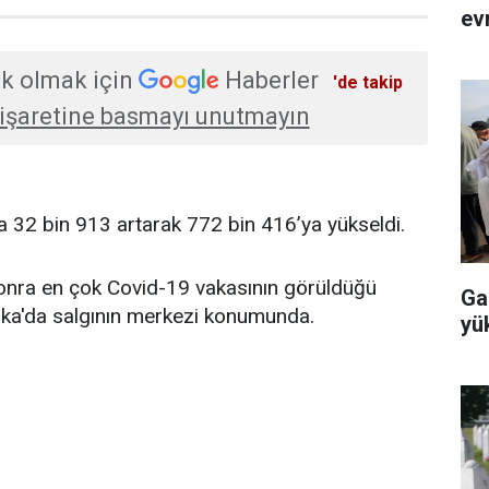
evr
k olmak için
Haberler
'de takip
işaretine basmayı unutmayın
a 32 bin 913 artarak 772 bin 416’ya yükseldi.
nra en çok Covid-19 vakasının görüldüğü
Ga
ika'da salgının merkezi konumunda.
yü