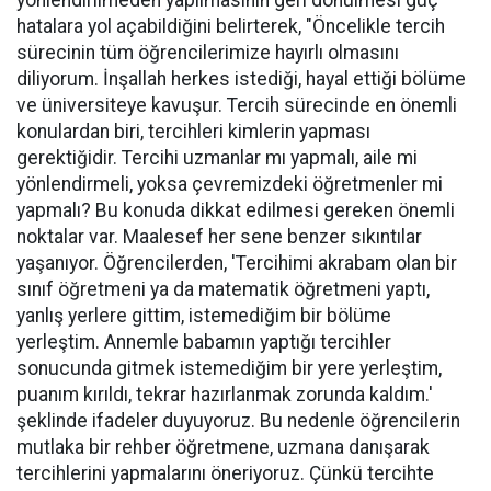
yönlendirilmeden yapılmasının geri dönülmesi güç
hatalara yol açabildiğini belirterek, "Öncelikle tercih
sürecinin tüm öğrencilerimize hayırlı olmasını
diliyorum. İnşallah herkes istediği, hayal ettiği bölüme
ve üniversiteye kavuşur. Tercih sürecinde en önemli
konulardan biri, tercihleri kimlerin yapması
gerektiğidir. Tercihi uzmanlar mı yapmalı, aile mi
yönlendirmeli, yoksa çevremizdeki öğretmenler mi
yapmalı? Bu konuda dikkat edilmesi gereken önemli
noktalar var. Maalesef her sene benzer sıkıntılar
yaşanıyor. Öğrencilerden, 'Tercihimi akrabam olan bir
sınıf öğretmeni ya da matematik öğretmeni yaptı,
yanlış yerlere gittim, istemediğim bir bölüme
yerleştim. Annemle babamın yaptığı tercihler
sonucunda gitmek istemediğim bir yere yerleştim,
puanım kırıldı, tekrar hazırlanmak zorunda kaldım.'
şeklinde ifadeler duyuyoruz. Bu nedenle öğrencilerin
mutlaka bir rehber öğretmene, uzmana danışarak
tercihlerini yapmalarını öneriyoruz. Çünkü tercihte