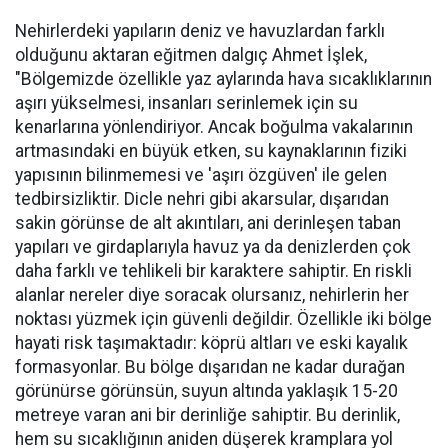
Nehirlerdeki yapıların deniz ve havuzlardan farklı
olduğunu aktaran eğitmen dalgıç Ahmet İşlek,
"Bölgemizde özellikle yaz aylarında hava sıcaklıklarının
aşırı yükselmesi, insanları serinlemek için su
kenarlarına yönlendiriyor. Ancak boğulma vakalarının
artmasındaki en büyük etken, su kaynaklarının fiziki
yapısının bilinmemesi ve 'aşırı özgüven' ile gelen
tedbirsizliktir. Dicle nehri gibi akarsular, dışarıdan
sakin görünse de alt akıntıları, ani derinleşen taban
yapıları ve girdaplarıyla havuz ya da denizlerden çok
daha farklı ve tehlikeli bir karaktere sahiptir. En riskli
alanlar nereler diye soracak olursanız, nehirlerin her
noktası yüzmek için güvenli değildir. Özellikle iki bölge
hayati risk taşımaktadır: köprü altları ve eski kayalık
formasyonlar. Bu bölge dışarıdan ne kadar durağan
görünürse görünsün, suyun altında yaklaşık 15-20
metreye varan ani bir derinliğe sahiptir. Bu derinlik,
hem su sıcaklığının aniden düşerek kramplara yol