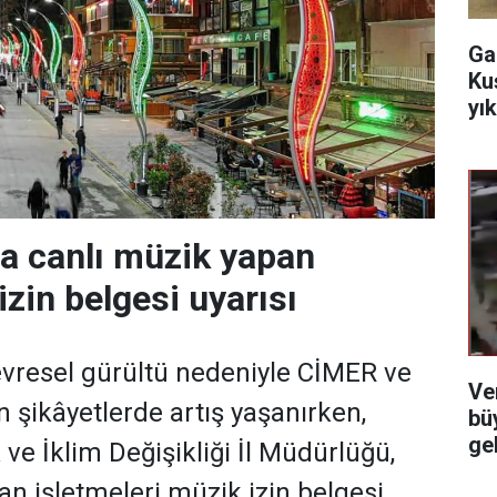
Ga
Ku
yı
da canlı müzik yapan
izin belgesi uyarısı
evresel gürültü nedeniyle CİMER ve
Ve
n şikâyetlerde artış yaşanırken,
bü
ge
k ve İklim Değişikliği İl Müdürlüğü,
an işletmeleri müzik izin belgesi