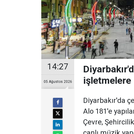
14:27
Diyarbakır'
işletmelere 
05 Ağustos 2026
Diyarbakır'da ç
Alo 181'e yapıla
Çevre, Şehircili
canlı müzik yap