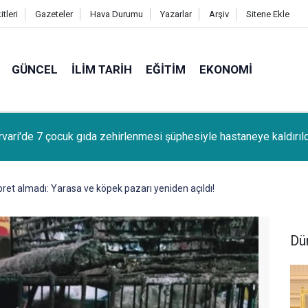
tleri
Gazeteler
Hava Durumu
Yazarlar
Arşiv
Sitene Ekle
GÜNCEL
İLIM TARIH
EĞITIM
EKONOMI
kır'da canlı müzik yapan işletmelere izin belgesi uyarısı
 ibret almadı: Yarasa ve köpek pazarı yeniden açıldı!
Dü