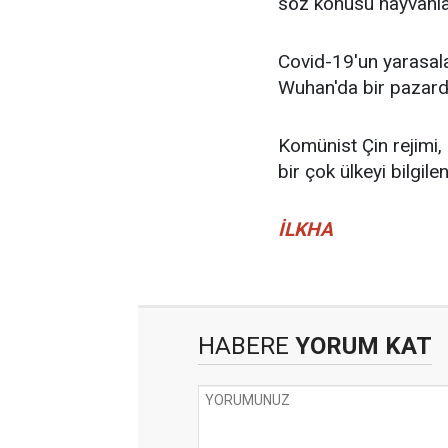
söz konusu hayvanlar
Covid-19'un yarasalar
Wuhan'da bir pazard
Komünist Çin rejimi
bir çok ülkeyi bilgile
İLKHA
HABERE
YORUM KAT