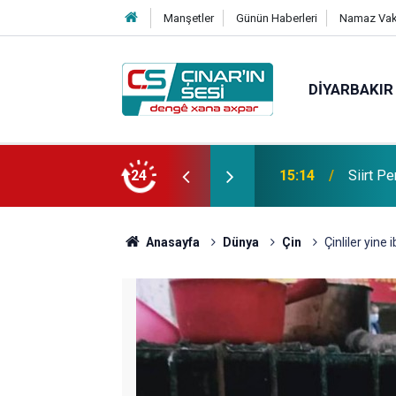
Manşetler
Günün Haberleri
Namaz Vaki
DIYARBAKIR
hirlenmesi şüphesiyle hastaneye kaldırıldı
24
14:27
Diyarba
Anasayfa
Dünya
Çin
Çinliler yine