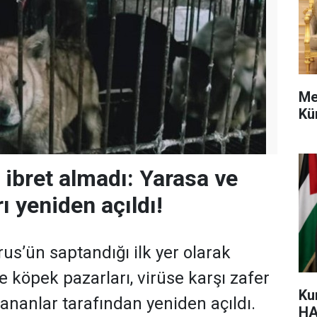
Me
Kü
e ibret almadı: Yarasa ve
ı yeniden açıldı!
rus’ün saptandığı ilk yer olarak
e köpek pazarları, virüse karşı zafer
Ku
ananlar tarafından yeniden açıldı.
HA