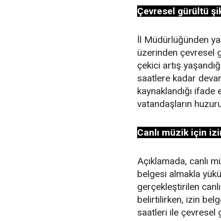
Çevresel gürültü şik
İl Müdürlüğünden ya
üzerinden çevresel g
çekici artış yaşandığ
saatlere kadar deva
kaynaklandığı ifade
vatandaşların huzuru
Canlı müzik için iz
Açıklamada, canlı mü
belgesi almakla yükü
gerçekleştirilen canl
belirtilirken, izin be
saatleri ile çevresel