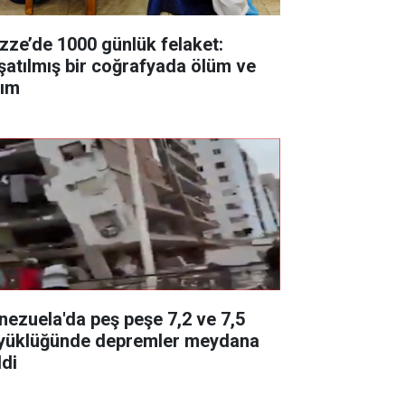
zze’de 1000 günlük felaket:
şatılmış bir coğrafyada ölüm ve
kım
nezuela'da peş peşe 7,2 ve 7,5
yüklüğünde depremler meydana
ldi