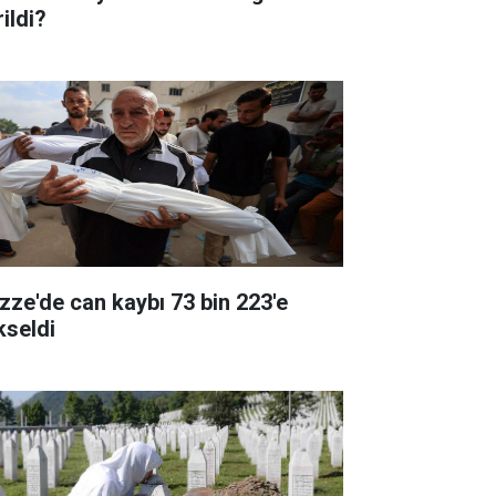
ildi?
zze'de can kaybı 73 bin 223'e
kseldi