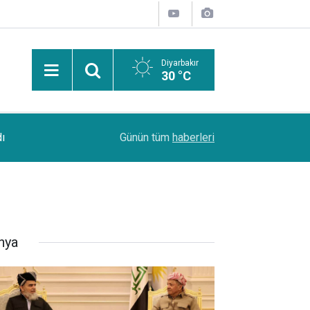
Diyarbakır
30 °C
13:53
Şanlıurfa Bozova'da aranan hükümlü yakalandı
Günün tüm
haberleri
nya