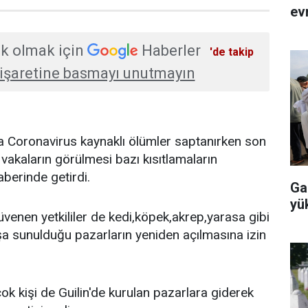
evr
k olmak için
Haberler
'de takip
işaretine basmayı unutmayın
la Coronavirus kaynaklı ölümler saptanırken son
 vakaların görülmesi bazı kısıtlamaların
aberinde getirdi.
Ga
yü
enen yetkililer de kedi,köpek,akrep,yarasa gibi
ışa sunulduğu pazarların yeniden açılmasına izin
ok kişi de Guilin'de kurulan pazarlara giderek