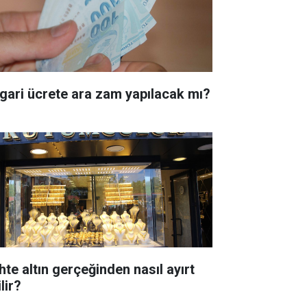
gari ücrete ara zam yapılacak mı?
hte altın gerçeğinden nasıl ayırt
lir?