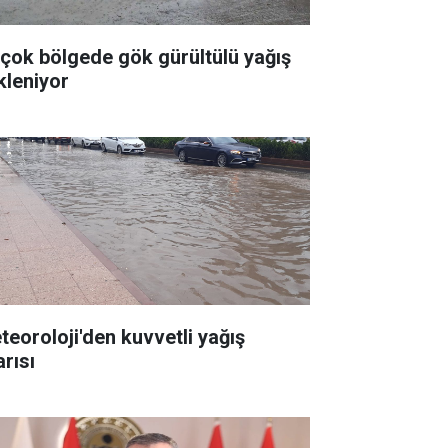
rçok bölgede gök gürültülü yağış
kleniyor
teoroloji'den kuvvetli yağış
arısı