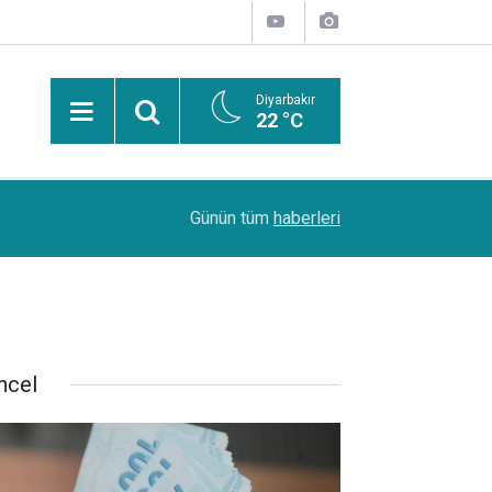
Diyarbakır
22 °C
PDR Uzmanı Muhammed Beşir Özçelik: Hiçbir şe
11:24
Günün tüm
haberleri
başarı sırasına göre tercih yapılmalı
ncel