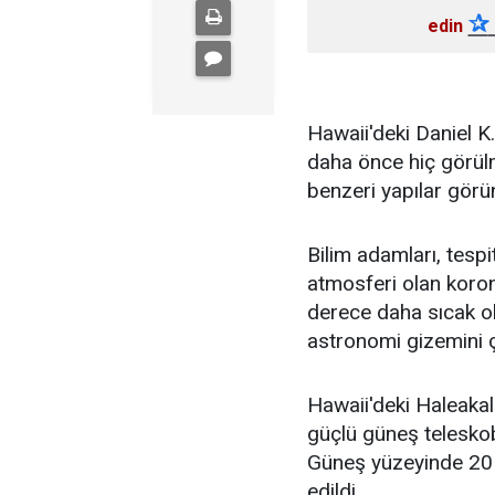
✰
edin
Hawaii'deki Daniel 
daha önce hiç görülm
benzeri yapılar görü
Bilim adamları, tespi
atmosferi olan koro
derece daha sıcak ol
astronomi gizemini ç
Hawaii'deki Haleaka
güçlü güneş teleskob
Güneş yüzeyinde 20 
edildi.