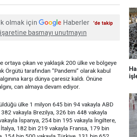
k olmak için
Haberler
'de takip
işaretine basmayı unutmayın
e ortaya çıkan ve yaklaşık 200 ülke ve bölgeye
Ha
ık Örgütü tarafından “Pandemi” olarak kabul
işl
algınına karşı dünya çaresiz kaldı. Önüne
lgını, can almaya devam ediyor.
rüldüğü ülke 1 milyon 645 bin 94 vakayla ABD
 382 vakayla Brezilya, 326 bin 448 vakayla
akayla İspanya, 254 bin 195 vakayla İngiltere,
İtalya, 182 bin 219 vakayla Fransa, 179 bin
, 154 bin 500 vakayla Türkiye, 131 bin 652