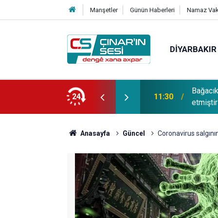
Manşetler
Günün Haberleri
Namaz Vaki
DIYARBAKIR
Bağacı
fotoğrafı çekildi
24
11:30
etmiştir
Anasayfa
Güncel
Coronavirus salgının