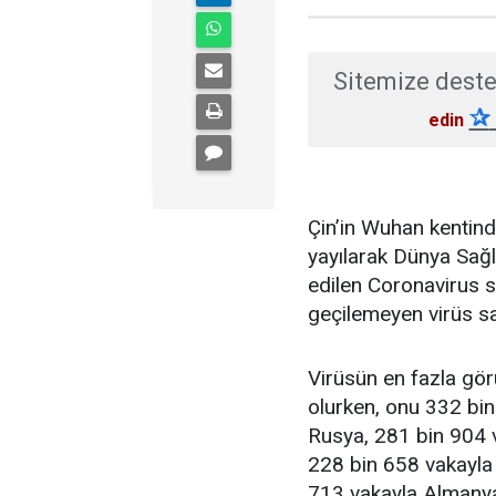
Sitemize deste
✰
edin
Çin’in Wuhan kentind
yayılarak Dünya Sağl
edilen Coronavirus s
geçilemeyen virüs sa
Virüsün en fazla gö
olurken, onu 332 bin
Rusya, 281 bin 904 v
228 bin 658 vakayla 
713 vakayla Almanya