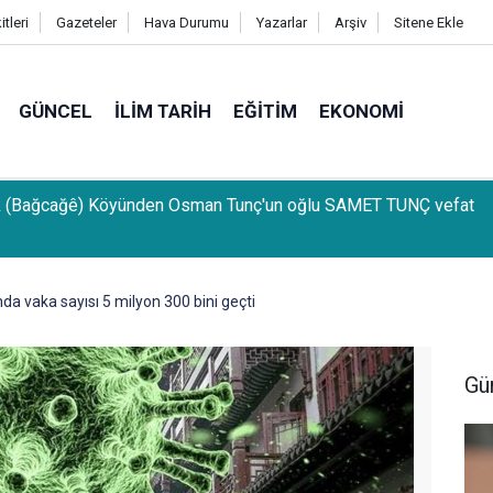
tleri
Gazeteler
Hava Durumu
Yazarlar
Arşiv
Sitene Ekle
GÜNCEL
İLIM TARIH
EĞITIM
EKONOMI
k (Bağcağê) Köyünden Osman Tunç'un oğlu SAMET TUNÇ vefat
da vaka sayısı 5 milyon 300 bini geçti
Gü