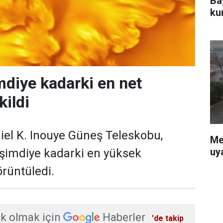
Ba
ku
mdiye kadarki en net
kildi
iel K. Inouye Güneş Teleskobu,
Me
uy
 şimdiye kadarki en yüksek
rüntüledi.
k olmak için
Haberler
'de takip