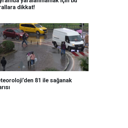
yramda yaralanmamak için bu
rallara dikkat!
teoroloji’den 81 ile sağanak
arısı