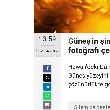
13:59
Güneş'in şi
fotoğrafı çe
06 Ağustos 2026
Hawaii'deki Dan
Güneş yüzeyini
çözünürlükte gö
Sitemize deste